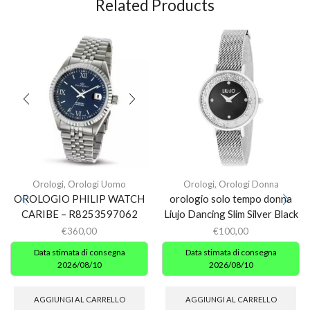
Related Products
Orologi
,
Orologi Uomo
Orologi
,
Orologi Donna
OROLOGIO PHILIP WATCH
orologio solo tempo donna
CARIBE – R8253597062
Liujo Dancing Slim Silver Black
€
360,00
€
100,00
Data stimata di consegna
Data stimata di consegna
2026/08/10
2026/08/10
AGGIUNGI AL CARRELLO
AGGIUNGI AL CARRELLO