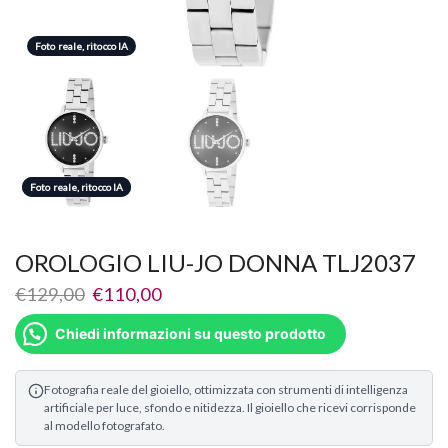
Foto reale, ritocco IA
Foto reale, ritocco IA
Foto reale, ritocco IA
OROLOGIO LIU-JO DONNA TLJ2037
€
129,00
€
110,00
Chiedi informazioni su questo prodotto
Fotografia reale del gioiello, ottimizzata con strumenti di intelligenza
artificiale per luce, sfondo e nitidezza. Il gioiello che ricevi corrisponde
al modello fotografato.