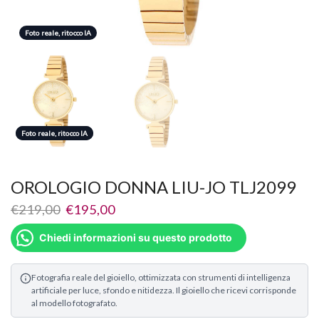
Foto reale, ritocco IA
Foto reale, ritocco IA
Foto reale, ritocco IA
OROLOGIO DONNA LIU-JO TLJ2099
€
219,00
€
195,00
Chiedi informazioni su questo prodotto
Fotografia reale del gioiello, ottimizzata con strumenti di intelligenza
artificiale per luce, sfondo e nitidezza. Il gioiello che ricevi corrisponde
al modello fotografato.