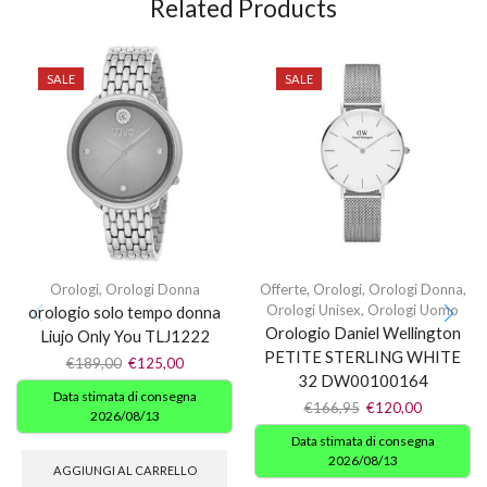
Related Products
SALE
SALE
Orologi
,
Orologi Donna
Offerte
,
Orologi
,
Orologi Donna
,
Orologi Unisex
,
Orologi Uomo
orologio solo tempo donna
Orologio Daniel Wellington
Liujo Only You TLJ1222
PETITE STERLING WHITE
€
189,00
€
125,00
32 DW00100164
Data stimata di consegna
€
166,95
€
120,00
2026/08/13
Data stimata di consegna
2026/08/13
AGGIUNGI AL CARRELLO