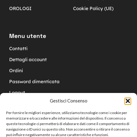
OROLOGI
Cookie Policy (UE)
Menu utente
Contatti
Dettagli account
Ordini
Password dimenticata
Logout
Gestisci Consenso
Per fornire le migliori esperienze, utilizziamo tecnologie come i cookie per
memorizzare e/o accedere alle informazioni del dispositivo. Il consenso a
queste tecnologie ci permetterà di elaborare dati come il comportamento di
navigazione o ID unici su questo sito. Non acconsentire o ritirare il consenso
Copyright © 2024 Cucchy Gioielleria
può influire negativamente su alcune caratteristiche e funzioni.