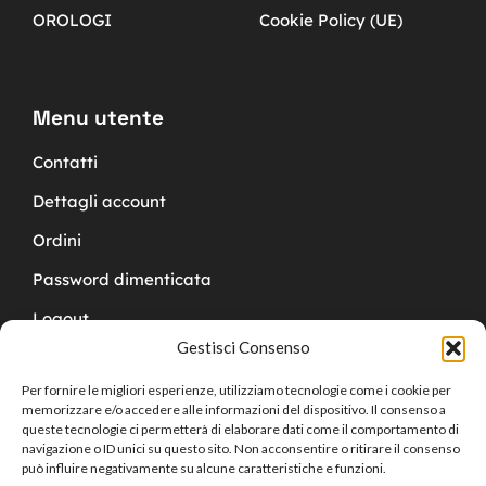
OROLOGI
Cookie Policy (UE)
Menu utente
Contatti
Dettagli account
Ordini
Password dimenticata
Logout
Gestisci Consenso
Per fornire le migliori esperienze, utilizziamo tecnologie come i cookie per
memorizzare e/o accedere alle informazioni del dispositivo. Il consenso a
queste tecnologie ci permetterà di elaborare dati come il comportamento di
navigazione o ID unici su questo sito. Non acconsentire o ritirare il consenso
Copyright © 2024 Cucchy Gioielleria
può influire negativamente su alcune caratteristiche e funzioni.