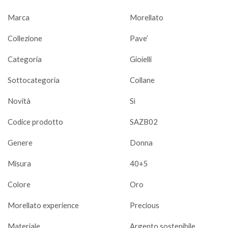
Marca
Morellato
Collezione
Pave’
Categoria
Gioielli
Sottocategoria
Collane
Novità
Sì
Codice prodotto
SAZB02
Genere
Donna
Misura
40+5
Colore
Oro
Morellato experience
Precious
Materiale
Argento sostenibile