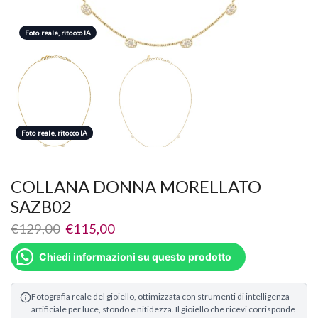
Foto reale, ritocco IA
Foto reale, ritocco IA
Foto reale, ritocco IA
COLLANA DONNA MORELLATO
SAZB02
€
129,00
€
115,00
Chiedi informazioni su questo prodotto
Fotografia reale del gioiello, ottimizzata con strumenti di intelligenza
artificiale per luce, sfondo e nitidezza. Il gioiello che ricevi corrisponde