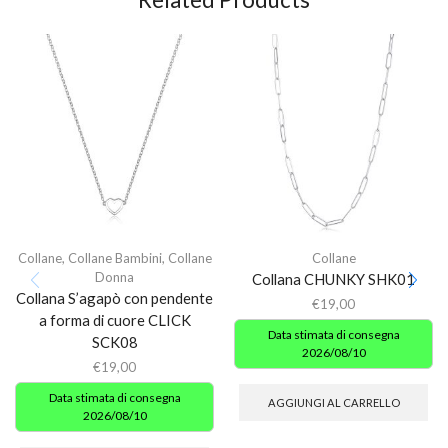
Collane
,
Collane Bambini
,
Collane
Collane
Donna
Collana CHUNKY SHK01
Collana S’agapò con pendente
€
19,00
a forma di cuore CLICK
Data stimata di consegna
SCK08
2026/08/10
€
19,00
Data stimata di consegna
AGGIUNGI AL CARRELLO
2026/08/10