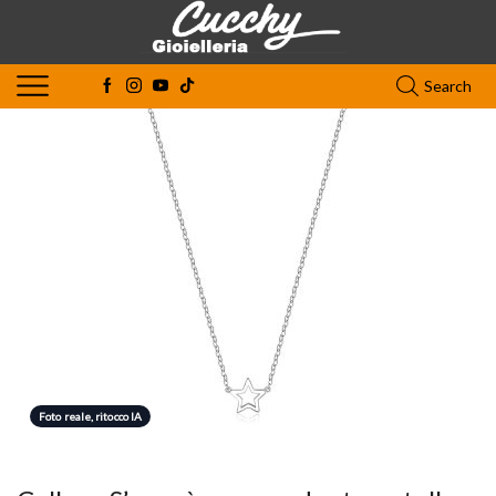
Search
Foto reale, ritocco IA