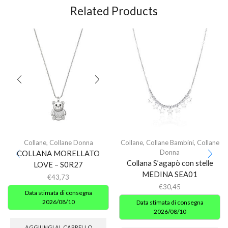
Related Products
Collane
,
Collane Donna
Collane
,
Collane Bambini
,
Collane
Donna
COLLANA MORELLATO
Collana S’agapò con stelle
LOVE – S0R27
MEDINA SEA01
€
43,73
€
30,45
Data stimata di consegna
2026/08/10
Data stimata di consegna
2026/08/10
AGGIUNGI AL CARRELLO