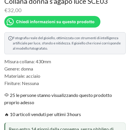
Collana donna s’agapò luce SCE03
€
32,00
Chiedi informazioni su questo prodotto
Fotografia reale del gioiello, ottimizzata con strumenti di intelligenza
artificiale per luce, sfondo e nitidezza. Il gioiello che ricevi corrisponde
al modello fotografato.
Misura collana: 430mm
Genere: donna
Materiale: acciaio
Finiture: Nessuna
25 le persone stanno visualizzando questo prodotto
proprio adesso
🔥 10 articoli venduti per ultimi 3 hours
Reso entro 14 giorni dalla consegna, senza obbligo di