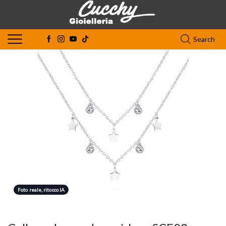
Search
Foto reale, ritocco IA