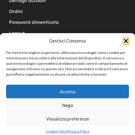
Dettagli account
Ordini
Password dimenticata
Logout
Gestisci Consenso
Per fornire le migliori esperienze, utilizziamo tecnologie come i cookie per
memorizzare e/o accedere alle informazioni del dispositivo. Il consenso a
queste tecnologie ci permetterà di elaborare dati come il comportamento di
navigazione o ID unici su questo sito. Non acconsentire o ritirare il consenso
Copyright © 2024 Cucchy Gioielleria
può influire negativamente su alcune caratteristiche e funzioni.
Accetta
Nega
Visualizza preferenze
0
Cookie Policy
Privacy Policy
Home
Shop
Cart
Sign in