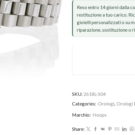
Reso entro 14 giorni dalla c
restituzione a tuo carico. Ri
gioielli personalizzati o su
riparazione, sostituzione o 
SKU:
2618L-S04
Foto reale, ritocco IA
Categories:
Orologi
,
Orologi
Marchio:
Hoops
Share: