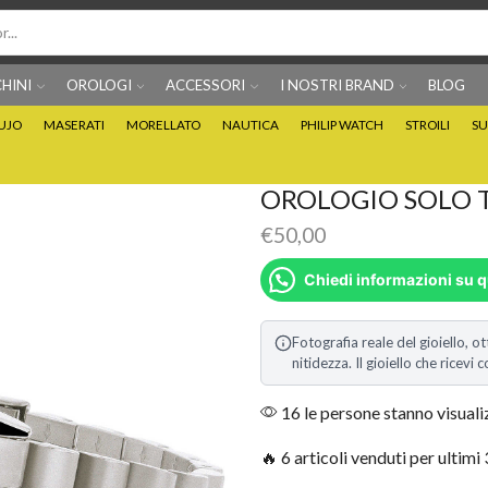
HINI
OROLOGI
ACCESSORI
I NOSTRI BRAND
BLOG
IUJO
MASERATI
MORELLATO
NAUTICA
PHILIP WATCH
STROILI
SU
Per info prodotti: 0815705486
Puoi Pagare anche 3 
OROLOGIO SOLO 
€
50,00
Chiedi informazioni su 
Fotografia reale del gioiello, ot
nitidezza. Il gioiello che ricev
16 le persone stanno visual
🔥 6 articoli venduti per ultimi