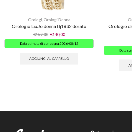
Orologi
,
Orologi Donna
Or
Orologio Liu.Jo donna tlj1832 dorato
Orologio d
€
159,00
€
140,00
Data stimata di consegna 2026/08/12
Data st
AGGIUNGI AL CARRELLO
A