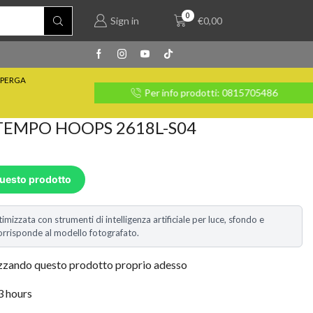
0
Sign in
€
0,00
PERGA
rate con Klarna
Per info prodotti: 0815705486
TEMPO HOOPS 2618L-S04
questo prodotto
timizzata con strumenti di intelligenza artificiale per luce, sfondo e
i corrisponde al modello fotografato.
izzando questo prodotto proprio adesso
 3 hours