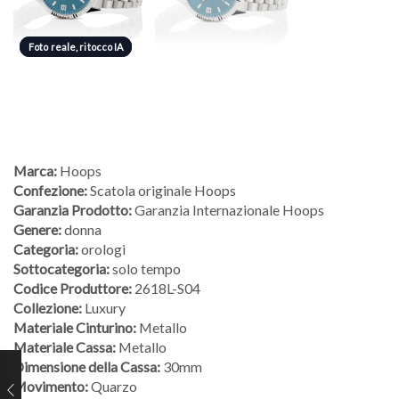
Foto reale, ritocco IA
Foto reale, ritocco IA
Marca:
Hoops
Confezione:
Scatola originale Hoops
Garanzia Prodotto:
Garanzia Internazionale Hoops
Genere:
donna
Categoria:
orologi
Sottocategoria:
solo tempo
Codice Produttore:
2618L-S04
Collezione:
Luxury
Materiale Cinturino:
Metallo
Materiale Cassa:
Metallo
Dimensione della Cassa:
30mm
Movimento:
Quarzo