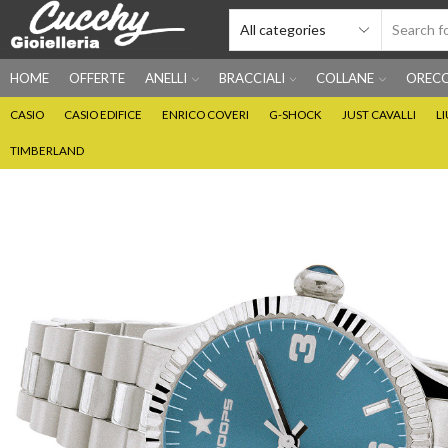
HOME
OFFERTE
ANELLI
BRACCIALI
COLLANE
ORECC
CASIO
CASIO EDIFICE
ENRICO COVERI
G-SHOCK
JUST CAVALLI
L
TIMBERLAND