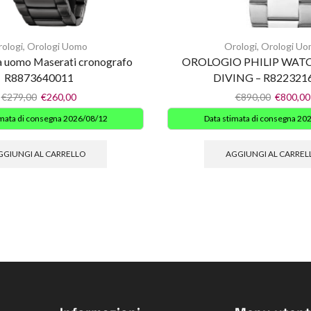
ologi
,
Orologi Uomo
Orologi
,
Orologi Uo
a uomo Maserati cronografo
OROLOGIO PHILIP WAT
R8873640011
DIVING – R822321
€
279,00
€
260,00
€
890,00
€
800,00
imata di consegna 2026/08/12
Data stimata di consegna 20
GGIUNGI AL CARRELLO
AGGIUNGI AL CARREL