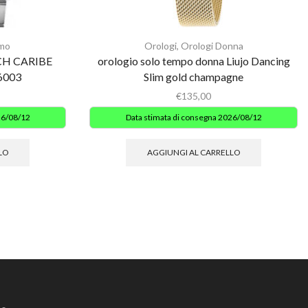
mo
Orologi
,
Orologi Donna
CH CARIBE
orologio solo tempo donna Liujo Dancing
6003
Slim gold champagne
€
135,00
26/08/12
Data stimata di consegna 2026/08/12
LO
AGGIUNGI AL CARRELLO