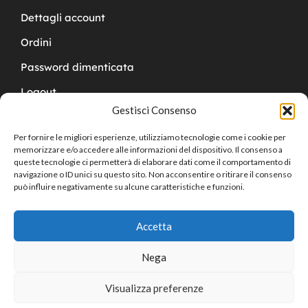
Dettagli account
Ordini
Password dimenticata
Logout
Gestisci Consenso
Per fornire le migliori esperienze, utilizziamo tecnologie come i cookie per
memorizzare e/o accedere alle informazioni del dispositivo. Il consenso a
queste tecnologie ci permetterà di elaborare dati come il comportamento di
navigazione o ID unici su questo sito. Non acconsentire o ritirare il consenso
Copyright © 2024 Cucchy Gioielleria
può influire negativamente su alcune caratteristiche e funzioni.
Accetta
Nega
Visualizza preferenze
0