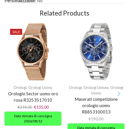
Personalizzabile:
No
Related Products
SALE
Orologi
,
Orologi Uomo
Orologi
,
Orologi Unisex
,
Orologi
Uomo
Orologio Sector uomo oro
Maserati competizione
rosa R3253517010
orologio uomo
€
149,00
€
135,00
R8853100013
Data stimata di consegna
€
190,00
2026/08/12
Data stimata di consegna