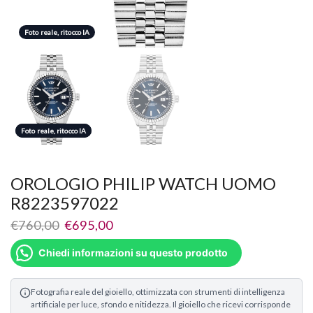
Foto reale, ritocco IA
Foto reale, ritocco IA
Foto reale, ritocco IA
OROLOGIO PHILIP WATCH UOMO
R8223597022
€
760,00
€
695,00
Chiedi informazioni su questo prodotto
Fotografia reale del gioiello, ottimizzata con strumenti di intelligenza
artificiale per luce, sfondo e nitidezza. Il gioiello che ricevi corrisponde