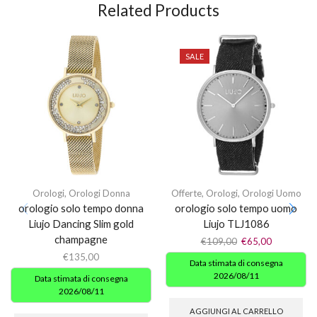
Related Products
SALE
Orologi
,
Orologi Donna
Offerte
,
Orologi
,
Orologi Uomo
orologio solo tempo donna
orologio solo tempo uomo
Liujo Dancing Slim gold
Liujo TLJ1086
champagne
€
109,00
€
65,00
€
135,00
Data stimata di consegna
2026/08/11
Data stimata di consegna
2026/08/11
AGGIUNGI AL CARRELLO