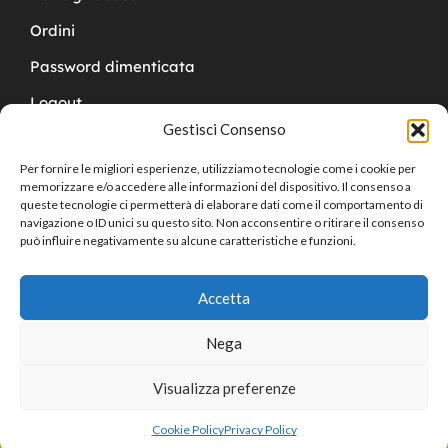
Ordini
Password dimenticata
Logout
Gestisci Consenso
Per fornire le migliori esperienze, utilizziamo tecnologie come i cookie per
memorizzare e/o accedere alle informazioni del dispositivo. Il consenso a
queste tecnologie ci permetterà di elaborare dati come il comportamento di
navigazione o ID unici su questo sito. Non acconsentire o ritirare il consenso
Copyright © 2024 Cucchy Gioielleria
può influire negativamente su alcune caratteristiche e funzioni.
Accetta
Nega
Visualizza preferenze
0
Cookie Policy
Privacy Policy
Home
Shop
Cart
Sign in