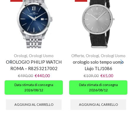
Orologi
,
Orologi Uomo
Offerte
,
Orologi
,
Orologi Uomo
OROLOGIO PHILIP WATCH
orologio solo tempo uomo
ROMA – R8253217002
Liujo TLJ1086
€
490,00
€
440,00
€
109,00
€
65,00
Data stimata di consegna
Data stimata di consegna
2026/08/12
2026/08/12
AGGIUNGI AL CARRELLO
AGGIUNGI AL CARRELLO