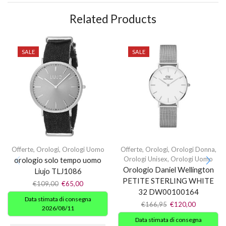
Related Products
SALE
SALE
Offerte
,
Orologi
,
Orologi Uomo
Offerte
,
Orologi
,
Orologi Donna
,
Orologi Unisex
,
Orologi Uomo
orologio solo tempo uomo
Orologio Daniel Wellington
Liujo TLJ1086
PETITE STERLING WHITE
€
109,00
€
65,00
32 DW00100164
Data stimata di consegna
€
166,95
€
120,00
2026/08/11
Data stimata di consegna