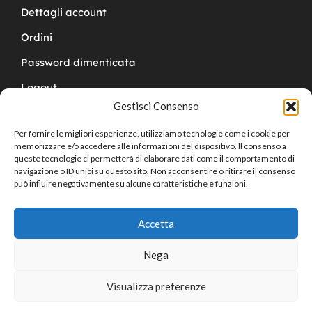
Dettagli account
Ordini
Password dimenticata
Logout
Gestisci Consenso
Per fornire le migliori esperienze, utilizziamo tecnologie come i cookie per
memorizzare e/o accedere alle informazioni del dispositivo. Il consenso a
queste tecnologie ci permetterà di elaborare dati come il comportamento di
navigazione o ID unici su questo sito. Non acconsentire o ritirare il consenso
Copyright © 2024 Cucchy Gioielleria
può influire negativamente su alcune caratteristiche e funzioni.
Accetta
Nega
Visualizza preferenze
0