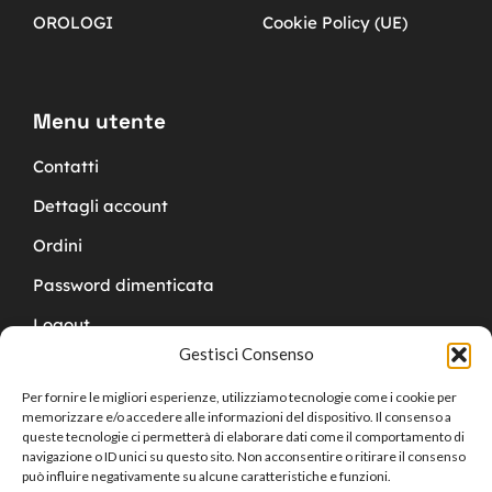
OROLOGI
Cookie Policy (UE)
Menu utente
Contatti
Dettagli account
Ordini
Password dimenticata
Logout
Gestisci Consenso
Per fornire le migliori esperienze, utilizziamo tecnologie come i cookie per
memorizzare e/o accedere alle informazioni del dispositivo. Il consenso a
queste tecnologie ci permetterà di elaborare dati come il comportamento di
navigazione o ID unici su questo sito. Non acconsentire o ritirare il consenso
Copyright © 2024 Cucchy Gioielleria
può influire negativamente su alcune caratteristiche e funzioni.