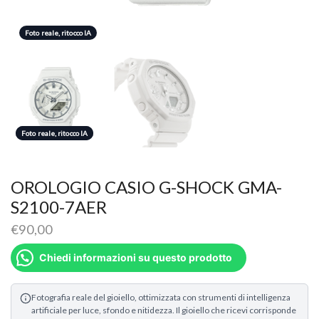
Foto reale, ritocco IA
Foto reale, ritocco IA
Foto reale, ritocco IA
OROLOGIO CASIO G-SHOCK GMA-
S2100-7AER
€
90,00
Chiedi informazioni su questo prodotto
Fotografia reale del gioiello, ottimizzata con strumenti di intelligenza
artificiale per luce, sfondo e nitidezza. Il gioiello che ricevi corrisponde