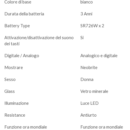
Colore di base
bianco
Durata della batteria
3 Anni
Battery Type
SR726W x 2
Attivazione/disattivazione del suono
Si
dei tasti
Digitale / Analogo
Analogico e digitale
Mostrare
Neobrite
Sesso
Donna
Glass
Vetro minerale
Illuminazione
Luce LED
Resistance
Antiurto
Funzione ora mondiale
Funzione ora mondiale