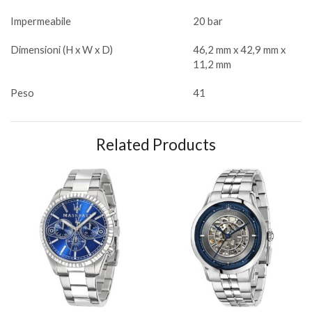
Impermeabile
20 bar
Dimensioni (H x W x D)
46,2 mm x 42,9 mm x
11,2 mm
Peso
41
Related Products