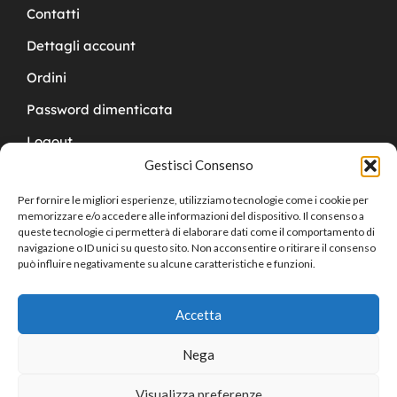
Contatti
Dettagli account
Ordini
Password dimenticata
Logout
Gestisci Consenso
Per fornire le migliori esperienze, utilizziamo tecnologie come i cookie per
memorizzare e/o accedere alle informazioni del dispositivo. Il consenso a
queste tecnologie ci permetterà di elaborare dati come il comportamento di
navigazione o ID unici su questo sito. Non acconsentire o ritirare il consenso
Copyright © 2024 Cucchy Gioielleria
può influire negativamente su alcune caratteristiche e funzioni.
Accetta
Nega
Visualizza preferenze