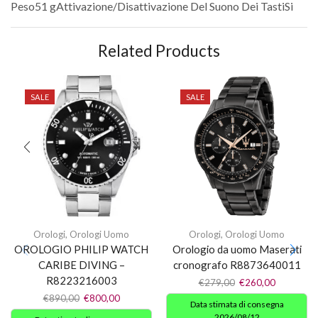
Peso51 gAttivazione/Disattivazione Del Suono Dei TastiSi
Related Products
SALE
SALE
Orologi
,
Orologi Uomo
Orologi
,
Orologi Uomo
OROLOGIO PHILIP WATCH
Orologio da uomo Maserati
CARIBE DIVING –
cronografo R8873640011
R8223216003
€
279,00
€
260,00
€
890,00
€
800,00
Data stimata di consegna
2026/08/12