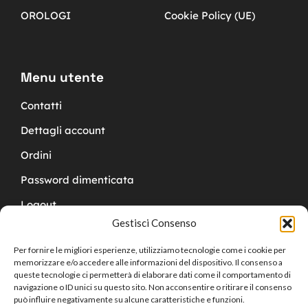
OROLOGI
Cookie Policy (UE)
Menu utente
Contatti
Dettagli account
Ordini
Password dimenticata
Logout
Gestisci Consenso
Per fornire le migliori esperienze, utilizziamo tecnologie come i cookie per
memorizzare e/o accedere alle informazioni del dispositivo. Il consenso a
queste tecnologie ci permetterà di elaborare dati come il comportamento di
navigazione o ID unici su questo sito. Non acconsentire o ritirare il consenso
Copyright © 2024 Cucchy Gioielleria
può influire negativamente su alcune caratteristiche e funzioni.