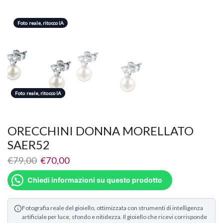
Foto reale, ritocco IA
Foto reale, ritocco IA
Foto reale, ritocco IA
ORECCHINI DONNA MORELLATO
SAER52
€
79,00
€
70,00
Chiedi informazioni su questo prodotto
Fotografia reale del gioiello, ottimizzata con strumenti di intelligenza
artificiale per luce, sfondo e nitidezza. Il gioiello che ricevi corrisponde