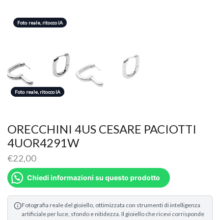
Foto reale, ritocco IA
Foto reale, ritocco IA
Foto reale, ritocco IA
ORECCHINI 4US CESARE PACIOTTI
4UOR4291W
€
22,00
Chiedi informazioni su questo prodotto
Fotografia reale del gioiello, ottimizzata con strumenti di intelligenza
artificiale per luce, sfondo e nitidezza. Il gioiello che ricevi corrisponde