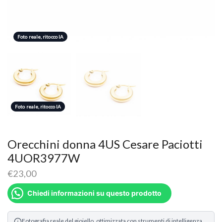
Foto reale, ritocco IA
Foto reale, ritocco IA
Foto reale, ritocco IA
Orecchini donna 4US Cesare Paciotti
4UOR3977W
€
23,00
Chiedi informazioni su questo prodotto
Fotografia reale del gioiello, ottimizzata con strumenti di intelligenza