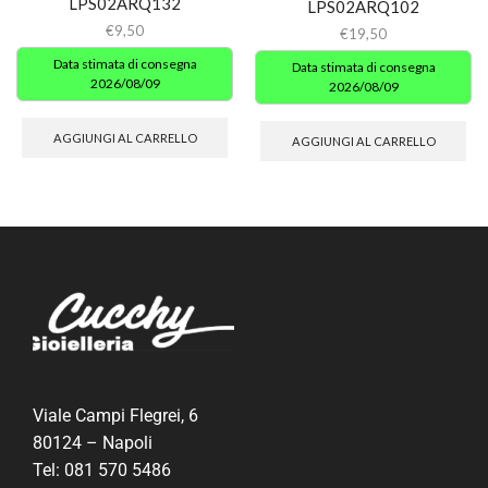
LPS02ARQ132
LPS02ARQ102
€
9,50
€
19,50
Data stimata di consegna
Data stimata di consegna
2026/08/09
2026/08/09
AGGIUNGI AL CARRELLO
AGGIUNGI AL CARRELLO
Viale Campi Flegrei, 6
80124 – Napoli
Tel:
081 570 5486