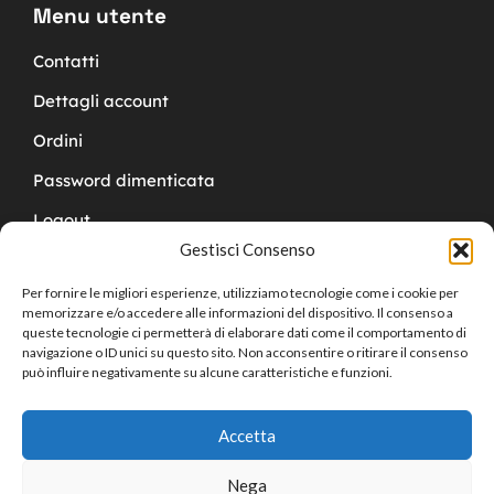
Menu utente
Contatti
Dettagli account
Ordini
Password dimenticata
Logout
Gestisci Consenso
Per fornire le migliori esperienze, utilizziamo tecnologie come i cookie per
memorizzare e/o accedere alle informazioni del dispositivo. Il consenso a
queste tecnologie ci permetterà di elaborare dati come il comportamento di
navigazione o ID unici su questo sito. Non acconsentire o ritirare il consenso
Copyright © 2024 Cucchy Gioielleria
può influire negativamente su alcune caratteristiche e funzioni.
Accetta
Nega