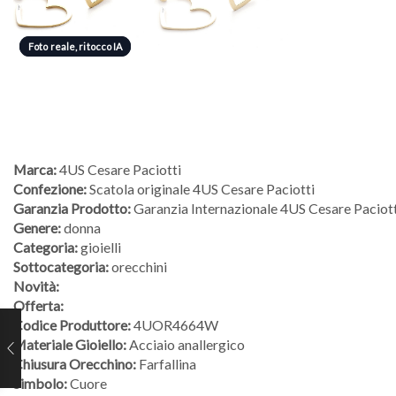
Foto reale, ritocco IA
Foto reale, ritocco IA
Marca:
4US Cesare Paciotti
Confezione:
Scatola originale 4US Cesare Paciotti
Garanzia Prodotto:
Garanzia Internazionale 4US Cesare Paciott
Genere:
donna
Categoria:
gioielli
Sottocategoria:
orecchini
Novità:
Offerta:
Codice Produttore:
4UOR4664W
Materiale Gioiello:
Acciaio anallergico
Chiusura Orecchino:
Farfallina
Simbolo:
Cuore