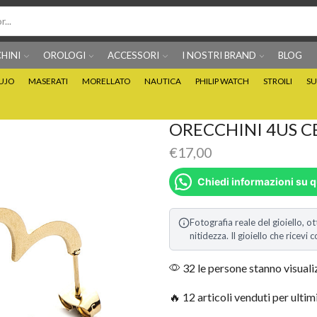
HINI
OROLOGI
ACCESSORI
I NOSTRI BRAND
BLOG
IUJO
MASERATI
MORELLATO
NAUTICA
PHILIP WATCH
STROILI
SU
Per info prodotti: 0815705486
Puoi Pagare anche 3 
ORECCHINI 4US C
€
17,00
Chiedi informazioni su 
Fotografia reale del gioiello, ot
nitidezza. Il gioiello che ricev
32 le persone stanno visual
🔥 12 articoli venduti per ultim