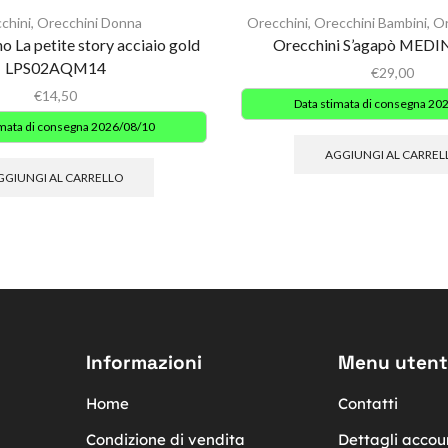
chini
,
Orecchini Donna
Orecchini
,
Orecchini Bambini
,
Or
 La petite story acciaio gold
Orecchini S’agapò MED
LPS02AQM14
€
29,00
€
14,50
Data stimata di consegna 20
imata di consegna 2026/08/10
AGGIUNGI AL CARREL
GGIUNGI AL CARRELLO
Informazioni
Menu utent
Home
Contatti
Condizione di vendita
Dettagli accou