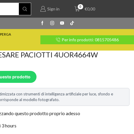
0
Sign in
€
0,00
PERGA
rate con Klarna
Per info prodotti: 0815705486
ESARE PACIOTTI 4UOR4664W
questo prodotto
timizzata con strumenti di intelligenza artificiale per luce, sfondo e
i corrisponde al modello fotografato.
izzando questo prodotto proprio adesso
i 3 hours