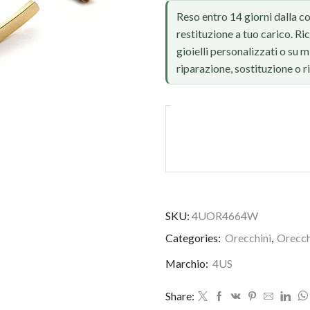
Reso entro 14 giorni dalla c
restituzione a tuo carico. Ri
gioielli personalizzati o su
riparazione, sostituzione o 
SKU:
4UOR4664W
Foto reale, ritocco IA
Categories:
Orecchini
,
Orecch
Marchio:
4US
Share: