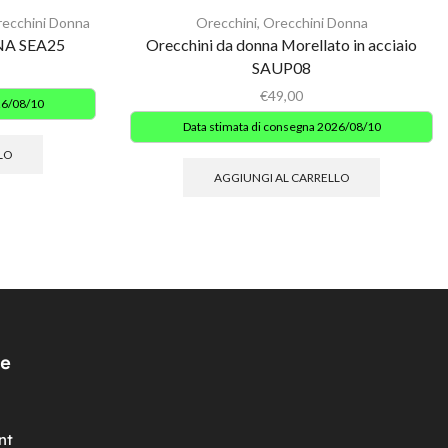
ecchini Donna
Orecchini
,
Orecchini Donna
INA SEA25
Orecchini da donna Morellato in acciaio
SAUP08
€
49,00
26/08/10
Data stimata di consegna 2026/08/10
LO
AGGIUNGI AL CARRELLO
e
nt