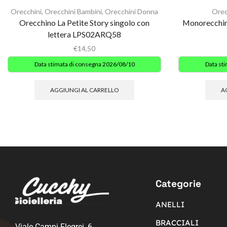
Orecchini
,
Orecchini Bambini
,
Orecchini Donna
Orec
Orecchino La Petite Story singolo con
Monorecchino
lettera LPS02ARQ58
€
14,50
Data stimata di consegna 2026/08/10
Data st
AGGIUNGI AL CARRELLO
A
Categorie
ANELLI
BRACCIALI
Viale Campi Flegrei, 6