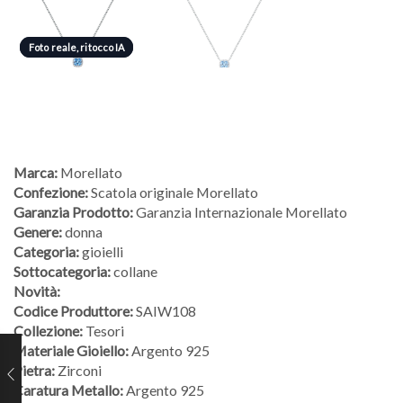
Foto reale, ritocco IA
Foto reale, ritocco IA
Marca:
Morellato
Confezione:
Scatola originale Morellato
Garanzia Prodotto:
Garanzia Internazionale Morellato
Genere:
donna
Categoria:
gioielli
Sottocategoria:
collane
Novità:
Codice Produttore:
SAIW108
Collezione:
Tesori
Materiale Gioiello:
Argento 925
Pietra:
Zirconi
Caratura Metallo:
Argento 925