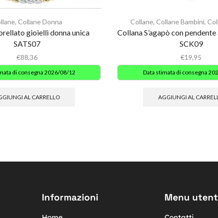
llane
,
Collane Donna
Collane
,
Collane Bambini
,
Col
rellato gioielli donna unica
Collana S’agapò con pendente 
SATS07
SCK09
€
88,36
€
19,95
imata di consegna 2026/08/12
Data stimata di consegna 20
GGIUNGI AL CARRELLO
AGGIUNGI AL CARREL
Informazioni
Menu utent
Home
Contatti