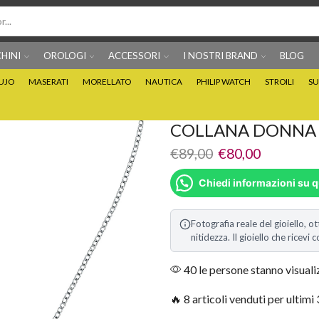
HINI
OROLOGI
ACCESSORI
I NOSTRI BRAND
BLOG
IUJO
MASERATI
MORELLATO
NAUTICA
PHILIP WATCH
STROILI
SU
Per info prodotti: 0815705486
Puoi Pagare anche 3 
COLLANA DONNA 
€
89,00
€
80,00
Chiedi informazioni su 
Fotografia reale del gioiello, ot
nitidezza. Il gioiello che ricev
40 le persone stanno visual
🔥 8 articoli venduti per ultimi