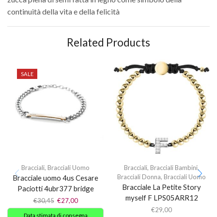
continuità della vita e della felicità
Related Products
SALE
Bracciali
,
Bracciali Uomo
Bracciali
,
Bracciali Bambini
,
Bracciali Donna
,
Bracciali Uomo
Bracciale uomo 4us Cesare
Bracciale La Petite Story
Paciotti 4ubr377 bridge
myself F LPS05ARR12
€
30,45
€
27,00
€
29,00
Data stimata di consegna