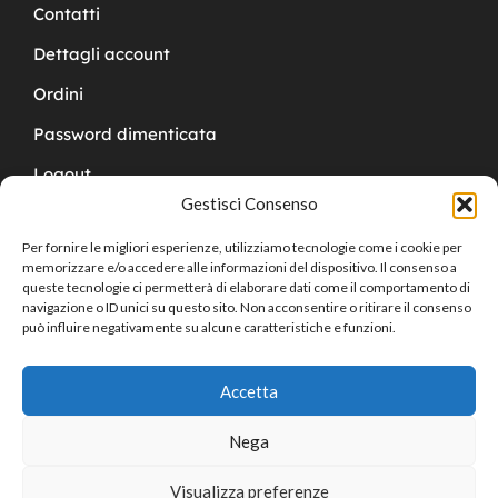
Contatti
Dettagli account
Ordini
Password dimenticata
Logout
Gestisci Consenso
Per fornire le migliori esperienze, utilizziamo tecnologie come i cookie per
memorizzare e/o accedere alle informazioni del dispositivo. Il consenso a
queste tecnologie ci permetterà di elaborare dati come il comportamento di
navigazione o ID unici su questo sito. Non acconsentire o ritirare il consenso
Copyright © 2024 Cucchy Gioielleria
può influire negativamente su alcune caratteristiche e funzioni.
Accetta
Nega
Visualizza preferenze