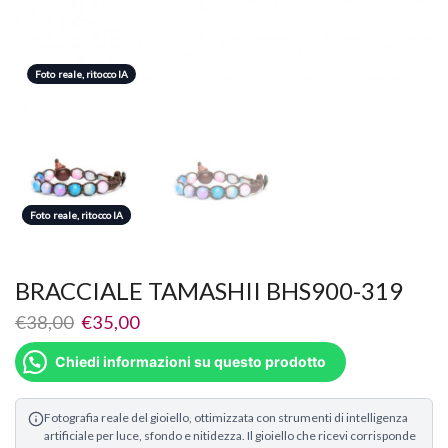
Foto reale, ritocco IA
Foto reale, ritocco IA
Foto reale, ritocco IA
BRACCIALE TAMASHII BHS900-319
€
38,00
€
35,00
Chiedi informazioni su questo prodotto
Fotografia reale del gioiello, ottimizzata con strumenti di intelligenza
artificiale per luce, sfondo e nitidezza. Il gioiello che ricevi corrisponde