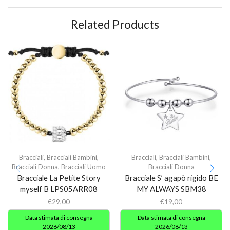
Related Products
Bracciali
,
Bracciali Bambini
,
Bracciali
,
Bracciali Bambini
,
Bracciali Donna
,
Bracciali Uomo
Bracciali Donna
Bracciale La Petite Story
Bracciale S’ agapò rigido BE
myself B LPS05ARR08
MY ALWAYS SBM38
€
29,00
€
19,00
Data stimata di consegna
Data stimata di consegna
2026/08/13
2026/08/13