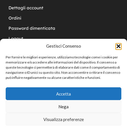
Dettagli account
Ordini
Password dimenticata
Logout
Gestisci Consenso
Per fornire le migliori esperienze, utilizziamo tecnologie come i cookie per
memorizzare e/o accedere alle informazioni del dispositivo. Il consenso a
queste tecnologie ci permetterà di elaborare dati come il comportamento di
navigazione o ID unici su questo sito. Non acconsentire o ritirare il consenso
Copyright © 2024 Cucchy Gioielleria
può influire negativamente su alcune caratteristiche e funzioni.
Accetta
Nega
Visualizza preferenze
0