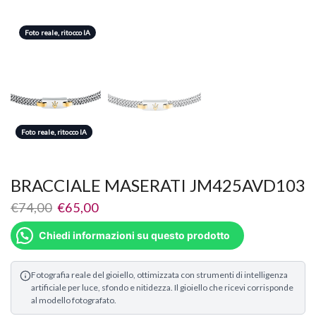
Foto reale, ritocco IA
Foto reale, ritocco IA
Foto reale, ritocco IA
BRACCIALE MASERATI JM425AVD103
€
74,00
€
65,00
Chiedi informazioni su questo prodotto
Fotografia reale del gioiello, ottimizzata con strumenti di intelligenza
artificiale per luce, sfondo e nitidezza. Il gioiello che ricevi corrisponde
al modello fotografato.