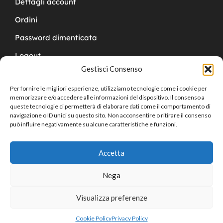
Dettagli account
Ordini
Password dimenticata
Logout
Gestisci Consenso
Per fornire le migliori esperienze, utilizziamo tecnologie come i cookie per
memorizzare e/o accedere alle informazioni del dispositivo. Il consenso a
queste tecnologie ci permetterà di elaborare dati come il comportamento di
navigazione o ID unici su questo sito. Non acconsentire o ritirare il consenso
Copyright © 2024 Cucchy Gioielleria
può influire negativamente su alcune caratteristiche e funzioni.
Accetta
Nega
Visualizza preferenze
0
Cookie Policy
Privacy Policy
Home
Shop
Cart
Sign in