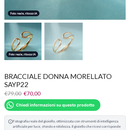
Foto reale, ritocco IA
Foto reale, ritocco IA
Foto reale, ritocco IA
BRACCIALE DONNA MORELLATO
SAYP22
€
79,00
€
70,00
Chiedi informazioni su questo prodotto
Fotografia reale del gioiello, ottimizzata con strumenti di intelligenza
artificiale per luce, sfondo e nitidezza. Il gioiello che ricevi corrisponde