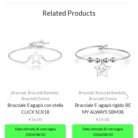
Related Products
Bracciali
,
Bracciali Bambini
,
Bracciali
,
Bracciali Bambini
,
Bracciali Donna
Bracciali Donna
Bracciale S’agapò con stella
Bracciale S’ agapò rigido BE
CLICK SCK18
MY ALWAYS SBM38
€
16,00
€
19,00
Data stimata di consegna
Data stimata di consegna
2026/08/10
2026/08/10