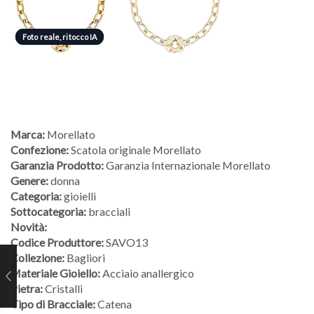
Foto reale, ritocco IA
Foto reale, ritocco IA
Marca:
Morellato
Confezione:
Scatola originale Morellato
Garanzia Prodotto:
Garanzia Internazionale Morellato
Genere:
donna
Categoria:
gioielli
Sottocategoria:
bracciali
Novità:
Codice Produttore:
SAVO13
Collezione:
Bagliori
Materiale Gioiello:
Acciaio anallergico
Pietra:
Cristalli
Tipo di Bracciale:
Catena