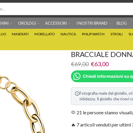
HINI
OROLOGI
ACCESSORI
I NOSTRI BRAND
BLOG
IUJO
MASERATI
MORELLATO
NAUTICA
PHILIP WATCH
STROILI
SU
Per info prodotti: 0815705486
Puoi Pagare anche 3 
BRACCIALE DONN
€
69,00
€
63,00
Chiedi informazioni su 
Fotografia reale del gioiello, ot
nitidezza. Il gioiello che ricev
21 le persone stanno visual
🔥 7 articoli venduti per ultimi