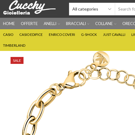
HOME
OFFERTE
ANELLI
BRACCIALI
COLLANE
ORECC
CASIO
CASIO EDIFICE
ENRICO COVERI
G-SHOCK
JUST CAVALLI
L
TIMBERLAND
SALE