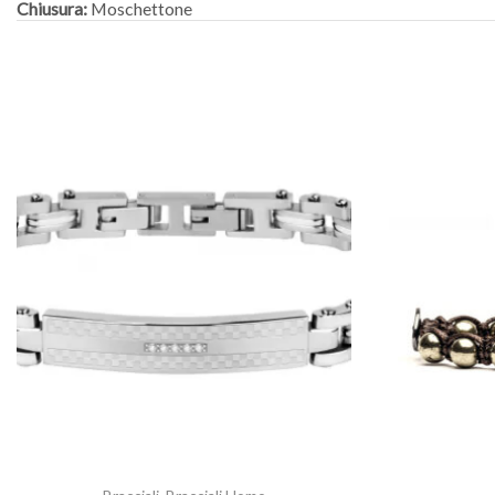
Chiusura:
Moschettone