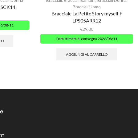
cciali Donna
Bracciali
,
Bracciali Bambini
,
Bracciali Donna
,
k SCK14
Bracciali Uomo
Bracciale La Petite Story myself F
LPS05ARR12
26/08/11
€
29,00
Data stimata di consegna 2026/08/11
LO
AGGIUNGI AL CARRELLO
e
nt