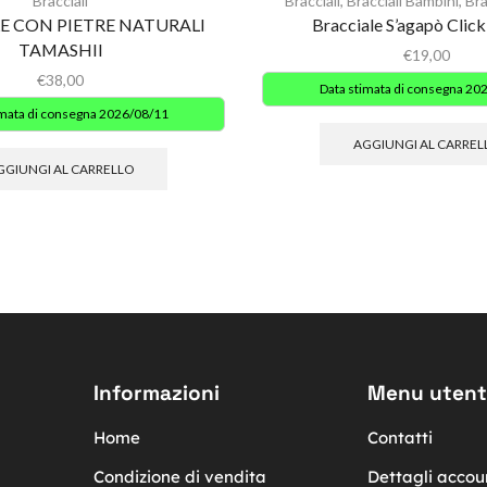
Bracciali
Bracciali
,
Bracciali Bambini
,
Bra
E CON PIETRE NATURALI
Bracciale S’agapò Clic
TAMASHII
€
19,00
€
38,00
Data stimata di consegna 20
imata di consegna 2026/08/11
AGGIUNGI AL CARREL
GGIUNGI AL CARRELLO
Informazioni
Menu utent
Home
Contatti
Condizione di vendita
Dettagli accou