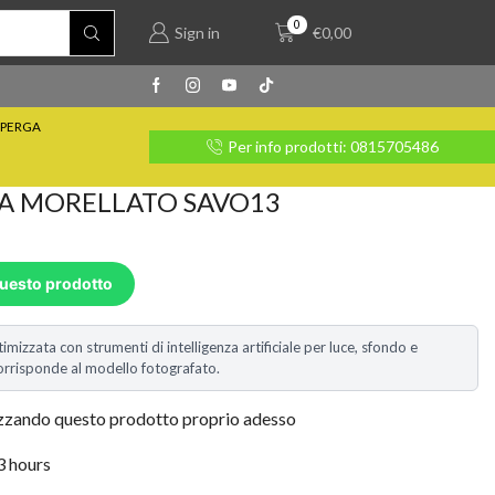
0
Sign in
€
0,00
PERGA
rate con Klarna
Per info prodotti: 0815705486
A MORELLATO SAVO13
questo prodotto
timizzata con strumenti di intelligenza artificiale per luce, sfondo e
i corrisponde al modello fotografato.
izzando questo prodotto proprio adesso
 3 hours