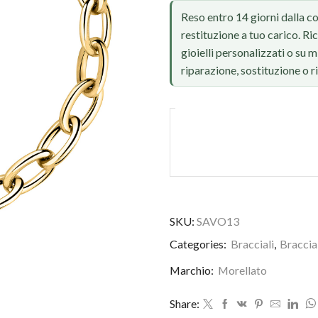
Reso entro 14 giorni dalla c
restituzione a tuo carico. Ri
gioielli personalizzati o su
riparazione, sostituzione o 
SKU:
SAVO13
Foto reale, ritocco IA
Categories:
Bracciali
,
Braccia
Marchio:
Morellato
Share: