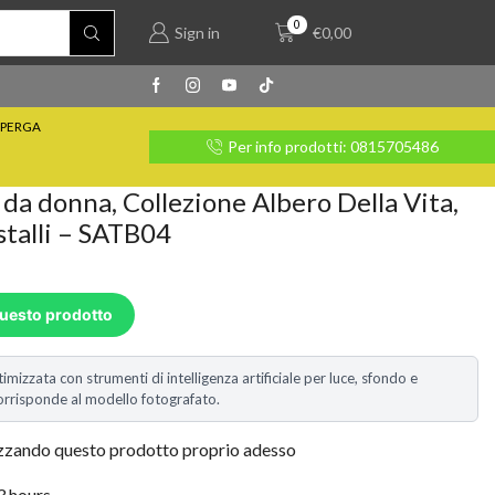
0
Sign in
€
0,00
PERGA
rate con Klarna
Per info prodotti: 0815705486
 da donna, Collezione Albero Della Vita,
stalli – SATB04
questo prodotto
timizzata con strumenti di intelligenza artificiale per luce, sfondo e
i corrisponde al modello fotografato.
izzando questo prodotto proprio adesso
 3 hours