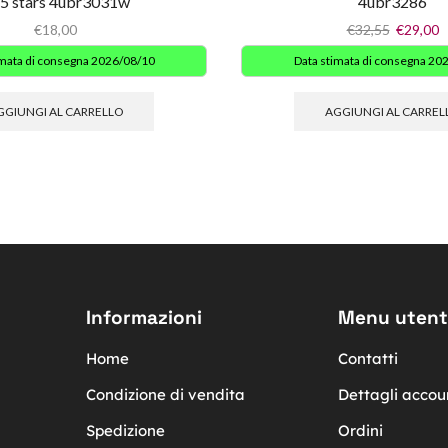
5 stars 4ubr3031w
4ubr3286
€
18,00
€
32,55
€
29,00
imata di consegna 2026/08/10
Data stimata di consegna 20
GGIUNGI AL CARRELLO
AGGIUNGI AL CARREL
Informazioni
Menu utent
Home
Contatti
Condizione di vendita
Dettagli accou
Spedizione
Ordini