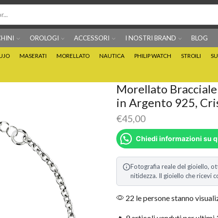
HINI
OROLOGI
ACCESSORI
I NOSTRI BRAND
BLOG
IUJO
MASERATI
MORELLATO
NAUTICA
PHILIP WATCH
STROILI
SU
Per info prodotti: 0815705486
Puoi Pagare anche 3 
Morellato Bracciale
in Argento 925, Cri
€
45,00
Chiedi informazioni su 
Fotografia reale del gioiello, ot
nitidezza. Il gioiello che ricev
22 le persone stanno visual
🔥 9 articoli venduti per ultimi