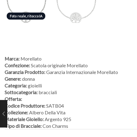
Foto reale, ritocco IA
Foto reale, ritocco IA
Marca:
Morellato
Confezione:
Scatola originale Morellato
Garanzia Prodotto:
Garanzia Internazionale Morellato
Genere:
donna
Categoria:
gioielli
Sottocategoria:
bracciali
Offerta:
Codice Produttore:
SATB04
Collezione:
Albero Della Vita
Materiale Gioiello:
Argento 925
Tipo di Bracciale:
Con Charms