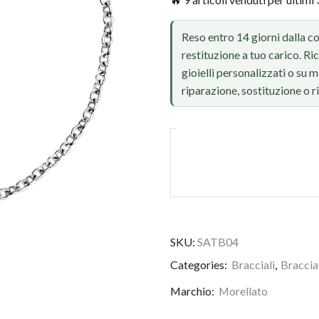
Reso entro 14 giorni dalla c
restituzione a tuo carico. Ri
gioielli personalizzati o su
riparazione, sostituzione o 
SKU:
SATB04
Foto reale, ritocco IA
Categories:
Bracciali
,
Braccia
Marchio:
Morellato