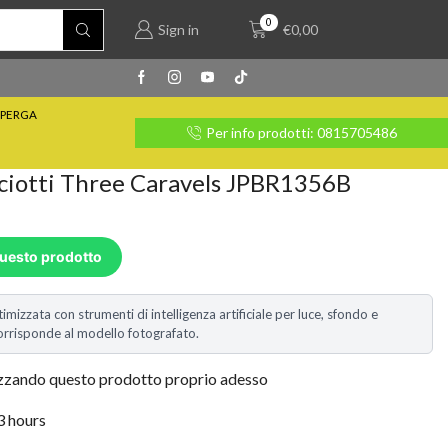
0
Sign in
€
0,00
PERGA
rate con Klarna
Per info prodotti: 0815705486
aciotti Three Caravels JPBR1356B
questo prodotto
timizzata con strumenti di intelligenza artificiale per luce, sfondo e
i corrisponde al modello fotografato.
izzando questo prodotto proprio adesso
 3 hours