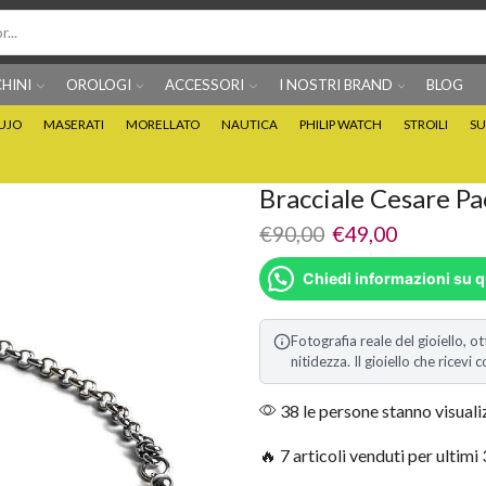
HINI
OROLOGI
ACCESSORI
I NOSTRI BRAND
BLOG
IUJO
MASERATI
MORELLATO
NAUTICA
PHILIP WATCH
STROILI
SU
Per info prodotti: 0815705486
Puoi Pagare anche 3 
Bracciale Cesare P
€
90,00
€
49,00
Chiedi informazioni su 
Fotografia reale del gioiello, ot
nitidezza. Il gioiello che ricev
38 le persone stanno visual
🔥 7 articoli venduti per ultimi