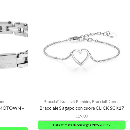
omo
Bracciali
,
Bracciali Bambini
,
Bracciali Donna
 MOTOWN –
Bracciale S’agapò con cuore CLICK SCK17
€
19,00
Data stimata di consegna 2026/08/12