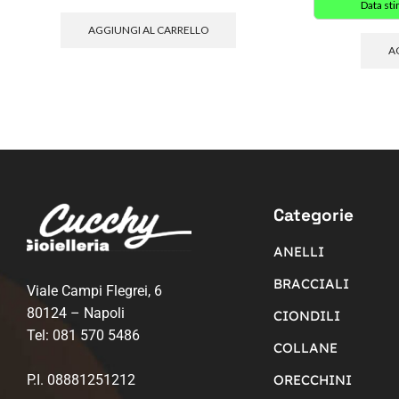
Data st
AGGIUNGI AL CARRELLO
A
Categorie
ANELLI
BRACCIALI
Viale Campi Flegrei, 6
80124 – Napoli
CIONDILI
Tel:
081 570 5486
COLLANE
P.I. 08881251212
ORECCHINI