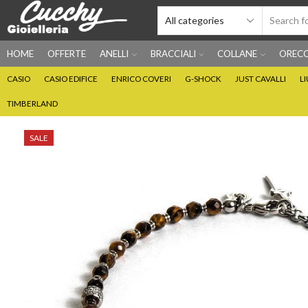
HOME
OFFERTE
ANELLI
BRACCIALI
COLLANE
ORECC
CASIO
CASIO EDIFICE
ENRICO COVERI
G-SHOCK
JUST CAVALLI
L
TIMBERLAND
SALE