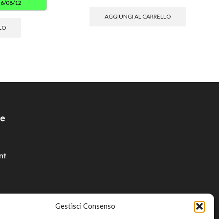
26/08/12
AGGIUNGI AL CARRELLO
LO
e
nt
Gestisci Consenso