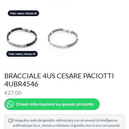
Foto reale, ritocco IA
Foto reale, ritocco IA
Foto reale, ritocco IA
BRACCIALE 4US CESARE PACIOTTI
4UBR4546
€
27,00
Chiedi informazioni su questo prodotto
Fotografia reale del gioiello, ottimizzata con strumenti di intelligenza
artificiale per luce, sfondo e nitidezza. Il gioiello che ricevi corrisponde