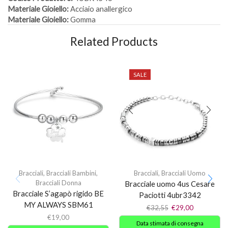
Materiale Gioiello:
Acciaio anallergico
Materiale Gioiello:
Gomma
Related Products
SALE
Bracciali
,
Bracciali Bambini
,
Bracciali
,
Bracciali Uomo
Bracciali Donna
Bracciale uomo 4us Cesare
Bracciale S’agapò rigido BE
Paciotti 4ubr3342
MY ALWAYS SBM61
€
32,55
€
29,00
€
19,00
Data stimata di consegna