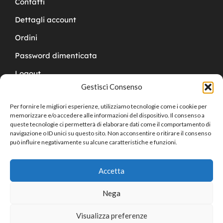
Contatti
Dettagli account
Ordini
Password dimenticata
Logout
Gestisci Consenso
Per fornire le migliori esperienze, utilizziamo tecnologie come i cookie per
memorizzare e/o accedere alle informazioni del dispositivo. Il consenso a
queste tecnologie ci permetterà di elaborare dati come il comportamento di
navigazione o ID unici su questo sito. Non acconsentire o ritirare il consenso
Copyright © 2024 Cucchy Gioielleria
può influire negativamente su alcune caratteristiche e funzioni.
Accetta
Nega
Visualizza preferenze
0