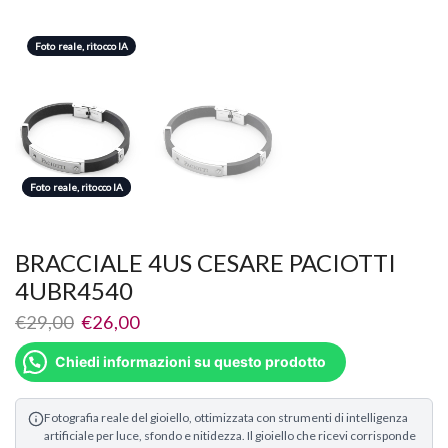
Foto reale, ritocco IA
Foto reale, ritocco IA
Foto reale, ritocco IA
BRACCIALE 4US CESARE PACIOTTI
4UBR4540
€
29,00
€
26,00
Chiedi informazioni su questo prodotto
Fotografia reale del gioiello, ottimizzata con strumenti di intelligenza
artificiale per luce, sfondo e nitidezza. Il gioiello che ricevi corrisponde