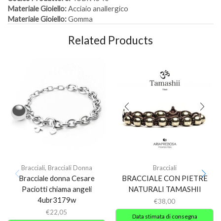
Materiale Gioiello:
Acciaio anallergico
Materiale Gioiello:
Gomma
Related Products
Bracciali
,
Bracciali Donna
Bracciali
Bracciale donna Cesare
BRACCIALE CON PIETRE
Paciotti chiama angeli
NATURALI TAMASHII
4ubr3179w
€
38,00
€
22,05
Data stimata di consegna