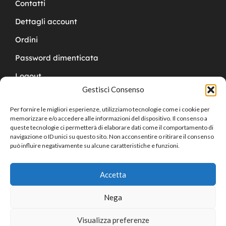
Contatti
Dettagli account
Ordini
Password dimenticata
Logout
Gestisci Consenso
Per fornire le migliori esperienze, utilizziamo tecnologie come i cookie per
memorizzare e/o accedere alle informazioni del dispositivo. Il consenso a
queste tecnologie ci permetterà di elaborare dati come il comportamento di
navigazione o ID unici su questo sito. Non acconsentire o ritirare il consenso
Copyright © 2024 Cucchy Gioielleria
può influire negativamente su alcune caratteristiche e funzioni.
Accetta
Nega
Visualizza preferenze
0