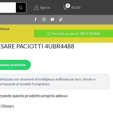
0
Sign in
€
0,00
PERGA
rate con Klarna
Per info prodotti: 0815705486
ESARE PACIOTTI 4UBR4488
questo prodotto
timizzata con strumenti di intelligenza artificiale per luce, sfondo e
i corrisponde al modello fotografato.
izzando questo prodotto proprio adesso
i 3 hours