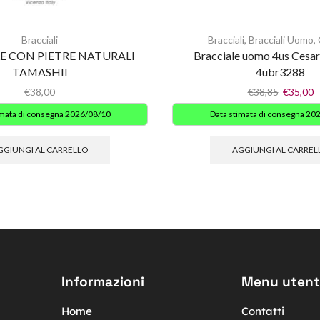
Bracciali
Bracciali
,
Bracciali Uomo
,
E CON PIETRE NATURALI
Bracciale uomo 4us Cesar
TAMASHII
4ubr3288
€
38,00
€
38,85
€
35,00
imata di consegna 2026/08/10
Data stimata di consegna 20
GGIUNGI AL CARRELLO
AGGIUNGI AL CARREL
Informazioni
Menu utent
Home
Contatti