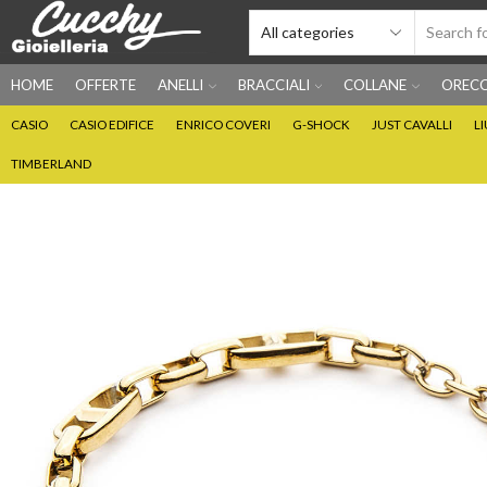
HOME
OFFERTE
ANELLI
BRACCIALI
COLLANE
ORECC
CASIO
CASIO EDIFICE
ENRICO COVERI
G-SHOCK
JUST CAVALLI
L
TIMBERLAND