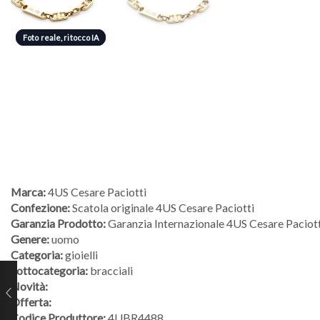
Foto reale, ritocco IA
Foto reale, ritocco IA
Marca:
4US Cesare Paciotti
Confezione:
Scatola originale 4US Cesare Paciotti
Garanzia Prodotto:
Garanzia Internazionale 4US Cesare Paciott
Genere:
uomo
Categoria:
gioielli
Sottocategoria:
bracciali
Novità:
Offerta:
Codice Produttore:
4UBR4488