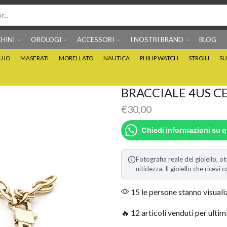
HINI
OROLOGI
ACCESSORI
I NOSTRI BRAND
BLOG
IUJO
MASERATI
MORELLATO
NAUTICA
PHILIP WATCH
STROILI
SU
Per info prodotti: 0815705486
Puoi Pagare anche 3 
BRACCIALE 4US C
€
30,00
Chiedi informazioni su 
Fotografia reale del gioiello, ot
nitidezza. Il gioiello che ricev
15 le persone stanno visual
🔥 12 articoli venduti per ultim