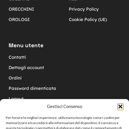
ORECCHINI
Privacy Policy
OROLOGI
Cookie Policy (UE)
Menu utente
Contatti
Dettagli account
Ordini
Password dimenticata
Logout
Gestisci Consenso
Per fornire le migliori esperienze, utilizziamo tecnologie come i cookie per
memorizzare e/o accedere alle informazioni del dispositivo. Il consenso a
queste tecnologie ci permetterà di elaborare dati come il comportamento di