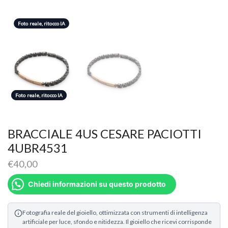
Foto reale, ritocco IA
Foto reale, ritocco IA
Foto reale, ritocco IA
BRACCIALE 4US CESARE PACIOTTI
4UBR4531
€
40,00
Chiedi informazioni su questo prodotto
Fotografia reale del gioiello, ottimizzata con strumenti di intelligenza
artificiale per luce, sfondo e nitidezza. Il gioiello che ricevi corrisponde