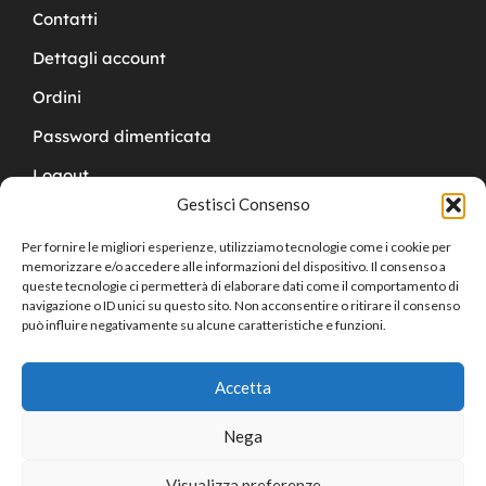
Contatti
Dettagli account
Ordini
Password dimenticata
Logout
Gestisci Consenso
Per fornire le migliori esperienze, utilizziamo tecnologie come i cookie per
memorizzare e/o accedere alle informazioni del dispositivo. Il consenso a
queste tecnologie ci permetterà di elaborare dati come il comportamento di
navigazione o ID unici su questo sito. Non acconsentire o ritirare il consenso
Copyright © 2024 Cucchy Gioielleria
può influire negativamente su alcune caratteristiche e funzioni.
Accetta
Nega
Visualizza preferenze