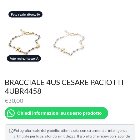
Foto reale, ritocco IA
Foto reale, ritocco IA
Foto reale, ritocco IA
BRACCIALE 4US CESARE PACIOTTI
4UBR4458
€
30,00
Chiedi informazioni su questo prodotto
Fotografia reale del gioiello, ottimizzata con strumenti di intelligenza
artificiale per luce, sfondo e nitidezza. Il gioiello che ricevi corrisponde