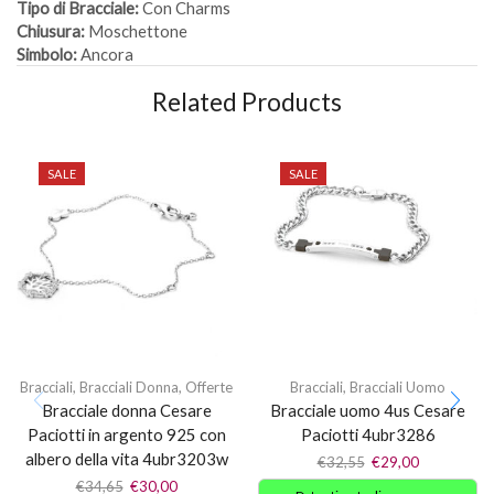
Tipo di Bracciale:
Con Charms
Chiusura:
Moschettone
Simbolo:
Ancora
Related Products
SALE
SALE
Bracciali
,
Bracciali Donna
,
Offerte
Bracciali
,
Bracciali Uomo
Bracciale donna Cesare
Bracciale uomo 4us Cesare
Paciotti in argento 925 con
Paciotti 4ubr3286
albero della vita 4ubr3203w
€
32,55
€
29,00
€
34,65
€
30,00