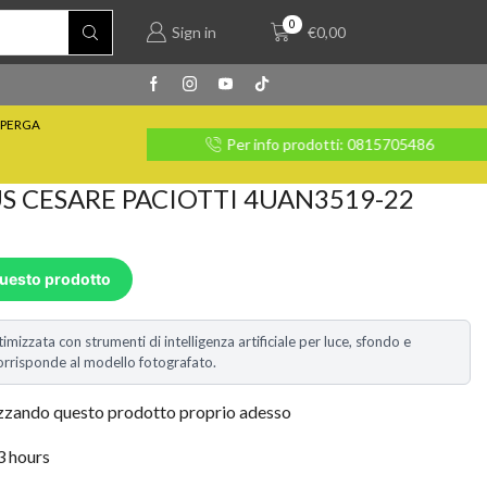
0
Sign in
€
0,00
PERGA
rate con Klarna
Per info prodotti: 0815705486
 CESARE PACIOTTI 4UAN3519-22
questo prodotto
timizzata con strumenti di intelligenza artificiale per luce, sfondo e
i corrisponde al modello fotografato.
izzando questo prodotto proprio adesso
 3 hours