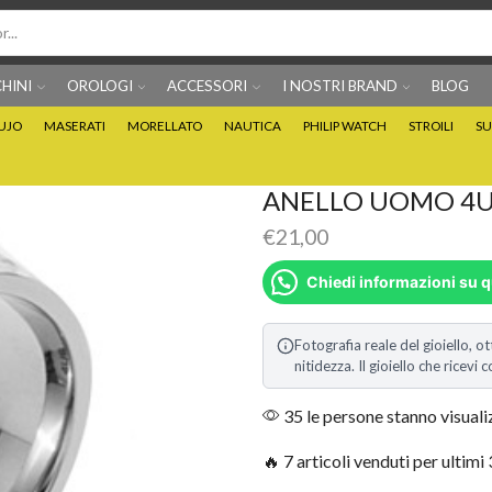
HINI
OROLOGI
ACCESSORI
I NOSTRI BRAND
BLOG
IUJO
MASERATI
MORELLATO
NAUTICA
PHILIP WATCH
STROILI
SU
Per info prodotti: 0815705486
Puoi Pagare anche 3 
ANELLO UOMO 4US
€
21,00
Chiedi informazioni su 
Fotografia reale del gioiello, ot
nitidezza. Il gioiello che ricev
35 le persone stanno visual
🔥 7 articoli venduti per ultimi