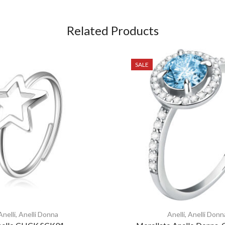
Related Products
SALE
Anelli
,
Anelli Donna
Anelli
,
Anelli Donn