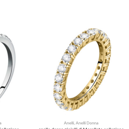
a
Anelli
,
Anelli Donna