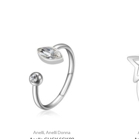
Anelli
,
Anelli Donna