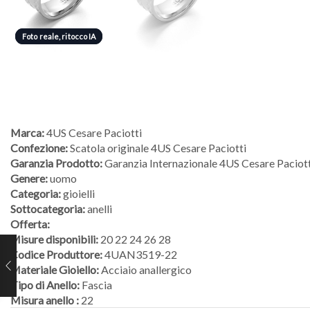
Foto reale, ritocco IA
Foto reale, ritocco IA
Marca:
4US Cesare Paciotti
Confezione:
Scatola originale 4US Cesare Paciotti
Garanzia Prodotto:
Garanzia Internazionale 4US Cesare Paciott
Genere:
uomo
Categoria:
gioielli
Sottocategoria:
anelli
Offerta:
Misure disponibili:
20 22 24 26 28
Codice Produttore:
4UAN3519-22
Materiale Gioiello:
Acciaio anallergico
Tipo di Anello:
Fascia
Misura anello :
22