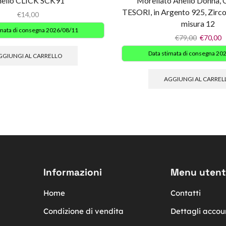
ello CLICK SCK91
Morellato Anello Donna, 
TESORI, in Argento 925, Zirc
€
14,00
misura 12
imata di consegna 2026/08/11
€
79,00
€
70,00
Data stimata di consegna 20
GGIUNGI AL CARRELLO
AGGIUNGI AL CARREL
Informazioni
Menu utent
Home
Contatti
Condizione di vendita
Dettagli accou