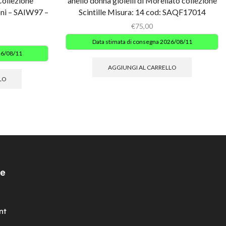
Collezione
anello donna gioielli di Morellato collezione
oni – SAIW97 –
Scintille Misura: 14 cod: SAQF17014
€
75,00
Data stimata di consegna 2026/08/11
26/08/11
AGGIUNGI AL CARRELLO
LO
e
nt