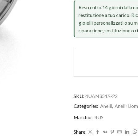
Reso entro 14 giorni dalla c
restituzione a tuo carico. Ri
gioielli personalizzati o su
riparazione, sostituzione o 
SKU:
4UAN3519-22
Foto reale, ritocco IA
Categories:
Anelli
,
Anelli Uo
Marchio:
4US
Share: