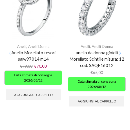
Anelli
,
Anelli Donna
Anelli
,
Anelli Donna
Anello Morellato tesori
anello da donna gioielli
saiw97014 m14
Morellato Scintille misura: 12
cod: SAQF16012
€
79,00
€
70,00
€
65,00
Data stimata di consegna
2026/08/12
Data stimata di consegna
2026/08/12
AGGIUNGI AL CARRELLO
AGGIUNGI AL CARRELLO