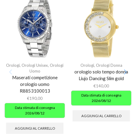
Orologi
,
Orologi Unisex
,
Orologi
Orologi
,
Orologi Donna
Uomo
orologio solo tempo donna
Maserati competizione
Liujo Dancing Slim gold
orologio uomo
€
140,00
R8853100013
Data stimata di consegna
€
190,00
2026/08/12
Data stimata di consegna
2026/08/12
AGGIUNGI AL CARRELLO
AGGIUNGI AL CARRELLO