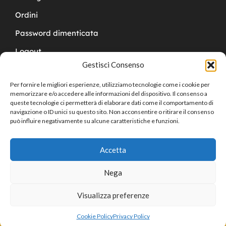
Ordini
Password dimenticata
Logout
Gestisci Consenso
Per fornire le migliori esperienze, utilizziamo tecnologie come i cookie per
memorizzare e/o accedere alle informazioni del dispositivo. Il consenso a
queste tecnologie ci permetterà di elaborare dati come il comportamento di
navigazione o ID unici su questo sito. Non acconsentire o ritirare il consenso
Copyright © 2024 Cucchy Gioielleria
può influire negativamente su alcune caratteristiche e funzioni.
Accetta
Nega
Visualizza preferenze
0
Cookie Policy
Privacy Policy
Home
Shop
Cart
Sign in