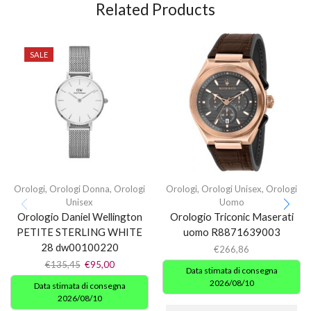
Related Products
SALE
Orologi
,
Orologi Donna
,
Orologi
Orologi
,
Orologi Unisex
,
Orologi
Unisex
Uomo
Orologio Daniel Wellington
Orologio Triconic Maserati
PETITE STERLING WHITE
uomo R8871639003
28 dw00100220
€
266,86
€
135,45
€
95,00
Data stimata di consegna
2026/08/10
Data stimata di consegna
2026/08/10