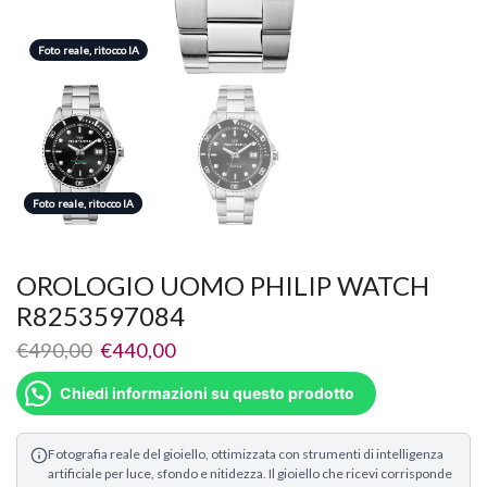
Foto reale, ritocco IA
Foto reale, ritocco IA
Foto reale, ritocco IA
OROLOGIO UOMO PHILIP WATCH
R8253597084
€
490,00
€
440,00
Chiedi informazioni su questo prodotto
Fotografia reale del gioiello, ottimizzata con strumenti di intelligenza
artificiale per luce, sfondo e nitidezza. Il gioiello che ricevi corrisponde