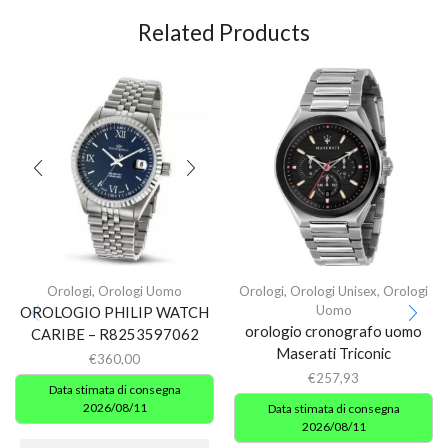
Related Products
Orologi
,
Orologi Uomo
Orologi
,
Orologi Unisex
,
Orologi
Uomo
OROLOGIO PHILIP WATCH
orologio cronografo uomo
CARIBE – R8253597062
Maserati Triconic
€
360,00
€
257,93
Data stimata di consegna
2026/08/11
Data stimata di consegna
2026/08/11