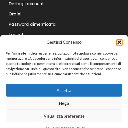
Dettagli account
Ordini
Password dimenticata
Logout
Gestisci Consenso
Per fornire le migliori esperienze, utilizziamo tecnologie come i cookie per
memorizzare e/o accedere alle informazioni del dispositivo. Il consenso a
queste tecnologie ci permetterà di elaborare dati come il comportamento di
navigazione o ID unici su questo sito. Non acconsentire o ritirare il consenso
Copyright © 2024 Cucchy Gioielleria
può influire negativamente su alcune caratteristiche e funzioni.
Accetta
Nega
Visualizza preferenze
0
Cookie Policy
Privacy Policy