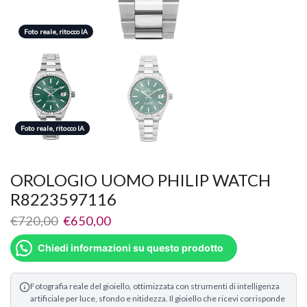
Foto reale, ritocco IA
Foto reale, ritocco IA
Foto reale, ritocco IA
OROLOGIO UOMO PHILIP WATCH
R8223597116
€
720,00
€
650,00
Chiedi informazioni su questo prodotto
Fotografia reale del gioiello, ottimizzata con strumenti di intelligenza
artificiale per luce, sfondo e nitidezza. Il gioiello che ricevi corrisponde