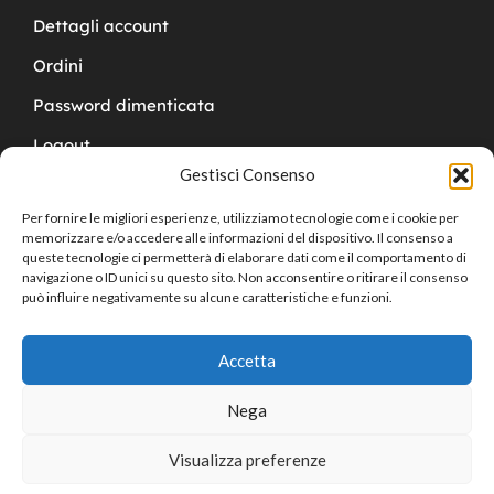
Dettagli account
Ordini
Password dimenticata
Logout
Gestisci Consenso
Per fornire le migliori esperienze, utilizziamo tecnologie come i cookie per
memorizzare e/o accedere alle informazioni del dispositivo. Il consenso a
queste tecnologie ci permetterà di elaborare dati come il comportamento di
navigazione o ID unici su questo sito. Non acconsentire o ritirare il consenso
Copyright © 2024 Cucchy Gioielleria
può influire negativamente su alcune caratteristiche e funzioni.
Accetta
Nega
Visualizza preferenze
0