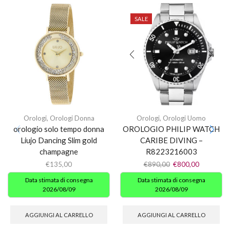
SALE
Orologi
,
Orologi Donna
Orologi
,
Orologi Uomo
orologio solo tempo donna
OROLOGIO PHILIP WATCH
Liujo Dancing Slim gold
CARIBE DIVING –
champagne
R8223216003
€
135,00
€
890,00
€
800,00
Data stimata di consegna
Data stimata di consegna
2026/08/09
2026/08/09
AGGIUNGI AL CARRELLO
AGGIUNGI AL CARRELLO