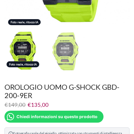
Foto reale, ritocco IA
Foto reale, ritocco IA
Foto reale, ritocco IA
OROLOGIO UOMO G-SHOCK GBD-
200-9ER
€
149,00
€
135,00
Chiedi informazioni su questo prodotto
Fotografia reale del gioiello, ottimizzata con strumenti di intelligenza