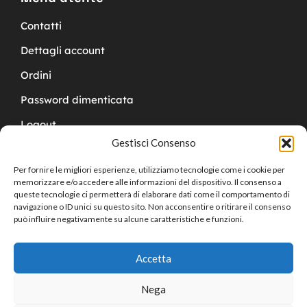
Contatti
Dettagli account
Ordini
Password dimenticata
Logout
Gestisci Consenso
Per fornire le migliori esperienze, utilizziamo tecnologie come i cookie per
memorizzare e/o accedere alle informazioni del dispositivo. Il consenso a
queste tecnologie ci permetterà di elaborare dati come il comportamento di
navigazione o ID unici su questo sito. Non acconsentire o ritirare il consenso
Copyright © 2024 Cucchy Gioielleria
può influire negativamente su alcune caratteristiche e funzioni.
Accetta
Nega