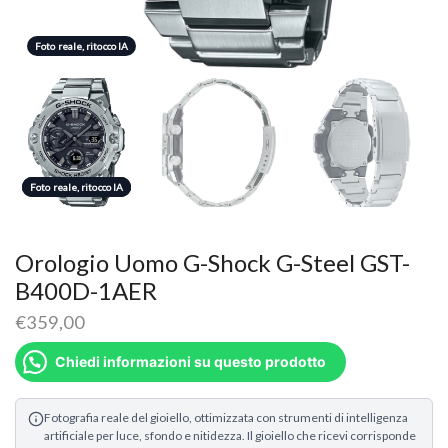
Foto reale, ritocco IA
Foto reale, ritocco IA
Foto reale, ritocco IA
Foto reale, ritocco IA
Orologio Uomo G-Shock G-Steel GST-
B400D-1AER
€
359,00
Chiedi informazioni su questo prodotto
Fotografia reale del gioiello, ottimizzata con strumenti di intelligenza
artificiale per luce, sfondo e nitidezza. Il gioiello che ricevi corrisponde