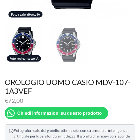
Foto reale, ritocco IA
Foto reale, ritocco IA
Foto reale, ritocco IA
OROLOGIO UOMO CASIO MDV-107-
1A3VEF
€
72,00
Chiedi informazioni su questo prodotto
Fotografia reale del gioiello, ottimizzata con strumenti di intelligenza
artificiale per luce, sfondo e nitidezza. Il gioiello che ricevi corrisponde