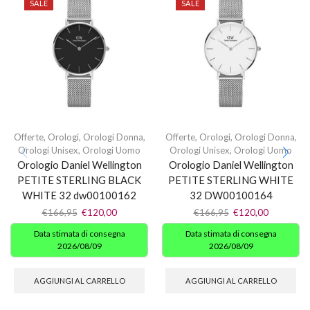
SALE
SALE
Offerte
,
Orologi
,
Orologi Donna
,
Offerte
,
Orologi
,
Orologi Donna
,
Orologi Unisex
,
Orologi Uomo
Orologi Unisex
,
Orologi Uomo
Orologio Daniel Wellington
Orologio Daniel Wellington
PETITE STERLING BLACK
PETITE STERLING WHITE
WHITE 32 dw00100162
32 DW00100164
€
166,95
€
120,00
€
166,95
€
120,00
Data stimata di consegna
Data stimata di consegna
2026/08/09
2026/08/09
AGGIUNGI AL CARRELLO
AGGIUNGI AL CARRELLO