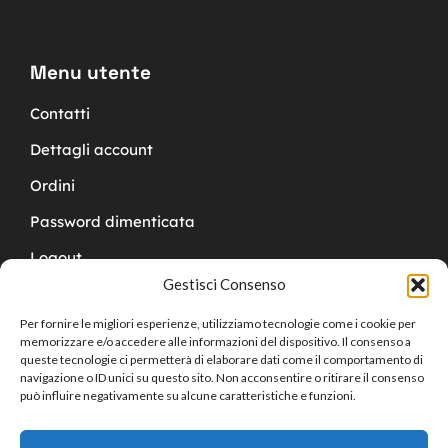
Menu utente
Contatti
Dettagli account
Ordini
Password dimenticata
Logout
Gestisci Consenso
Per fornire le migliori esperienze, utilizziamo tecnologie come i cookie per
memorizzare e/o accedere alle informazioni del dispositivo. Il consenso a
queste tecnologie ci permetterà di elaborare dati come il comportamento di
navigazione o ID unici su questo sito. Non acconsentire o ritirare il consenso
Copyright © 2024 Cucchy Gioielleria
può influire negativamente su alcune caratteristiche e funzioni.