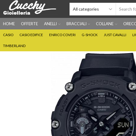
HOME
OFFERTE
ANELLI
BRACCIALI
COLLANE
ORECC
CASIO
CASIO EDIFICE
ENRICO COVERI
G-SHOCK
JUST CAVALLI
L
TIMBERLAND