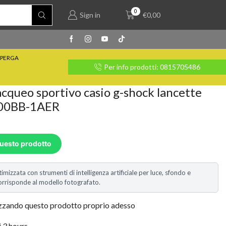
0
Sign in
€
0,00
PERGA
rate con Klarna
Per info prodotti: 0815705486
cqueo sportivo casio g-shock lancette
200BB-1AER
questo prodotto
timizzata con strumenti di intelligenza artificiale per luce, sfondo e
i corrisponde al modello fotografato.
izzando questo prodotto proprio adesso
i 3 hours