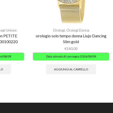
ogi Unisex
Orologi
,
Orologi Donna
ton PETITE
orologio solo tempo donna Liujo Dancing
00100220
Slim gold
€
140,00
26/08/09
Data stimata di consegna 2026/08/09
LO
AGGIUNGI AL CARRELLO