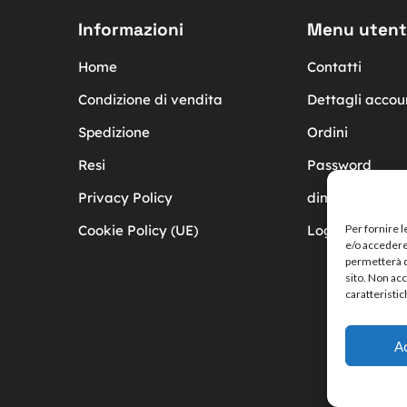
Informazioni
Menu utent
Home
Contatti
Condizione di vendita
Dettagli accou
Spedizione
Ordini
Resi
Password
Privacy Policy
dimenticata
Cookie Policy (UE)
Logout
Per fornire 
e/o accedere 
permetterà d
sito. Non ac
caratteristic
A