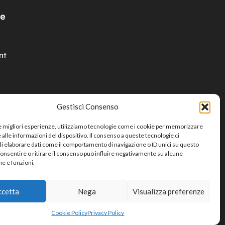
e
nt
Gestisci Consenso
le migliori esperienze, utilizziamo tecnologie come i cookie per memorizzare
alle informazioni del dispositivo. Il consenso a queste tecnologie ci
i elaborare dati come il comportamento di navigazione o ID unici su questo
consentire o ritirare il consenso può influire negativamente su alcune
he e funzioni.
ccetta
Nega
Visualizza preferenze
Cookie Policy
Privacy Policy