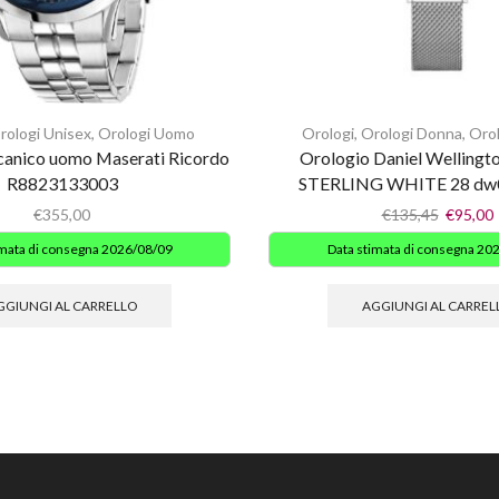
rologi Unisex
,
Orologi Uomo
Orologi
,
Orologi Donna
,
Orol
canico uomo Maserati Ricordo
Orologio Daniel Welling
R8823133003
STERLING WHITE 28 dw
€
355,00
€
135,45
€
95,00
imata di consegna 2026/08/09
Data stimata di consegna 20
GGIUNGI AL CARRELLO
AGGIUNGI AL CARREL