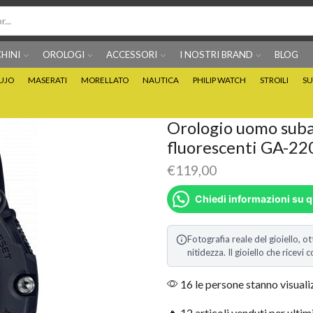
HINI
OROLOGI
ACCESSORI
I NOSTRI BRAND
BLOG
IUJO
MASERATI
MORELLATO
NAUTICA
PHILIP WATCH
STROILI
SU
Per info prodotti: 0815705486
Puoi Pagare anche 3 
Orologio uomo suba
fluorescenti GA-2
€
119,00
Chiedi informazioni su 
Fotografia reale del gioiello, ot
nitidezza. Il gioiello che ricev
16 le persone stanno visual
🔥 12 articoli venduti per ultim