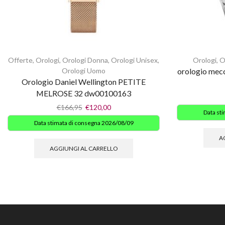
Offerte
,
Orologi
,
Orologi Donna
,
Orologi Unisex
,
Orologi
,
O
Orologi Uomo
orologio mec
Orologio Daniel Wellington PETITE
MELROSE 32 dw00100163
€
166,95
€
120,00
Data st
Data stimata di consegna 2026/08/09
A
AGGIUNGI AL CARRELLO