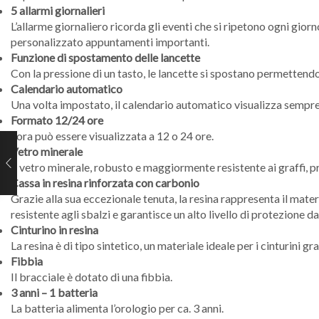
5 allarmi giornalieri
L’allarme giornaliero ricorda gli eventi che si ripetono ogni g
personalizzato appuntamenti importanti.
Funzione di spostamento delle lancette
Con la pressione di un tasto, le lancette si spostano permettendo 
Calendario automatico
Una volta impostato, il calendario automatico visualizza sempre 
Formato 12/24 ore
L’ora può essere visualizzata a 12 o 24 ore.
Vetro minerale
Il vetro minerale, robusto e maggiormente resistente ai graffi, pr
Cassa in resina rinforzata con carbonio
Grazie alla sua eccezionale tenuta, la resina rappresenta il mater
resistente agli sbalzi e garantisce un alto livello di protezione dai
Cinturino in resina
La resina è di tipo sintetico, un materiale ideale per i cinturini gr
Fibbia
Il bracciale è dotato di una fibbia.
3 anni – 1 batteria
La batteria alimenta l’orologio per ca. 3 anni.