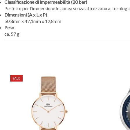
Classificazione di impermeabilità (20 bar)
Perfetto per l’immersione in apnea senza attrezzatura: l’orolog
Dimensioni (A x L x P)
50,8mm x 47,1mm x 12,8mm
Peso
ca. 57 g
SALE