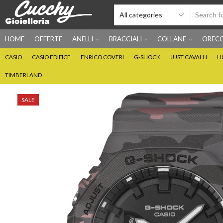
HOME
OFFERTE
ANELLI
BRACCIALI
COLLANE
ORECC
CASIO
CASIO EDIFICE
ENRICO COVERI
G-SHOCK
JUST CAVALLI
L
TIMBERLAND
SALE