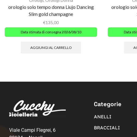
Orologi
,
Orologi Donna
Or
orologio solo tempo donna Liujo Dancing
orologio so
Slim gold champagne
€
135,00
Data stimata di consegna 2026/08/10
Data st
AGGIUNGI AL CARRELLO
A
Categorie
ANELLI
BRACCIALI
Viale Campi Flegrei, 6