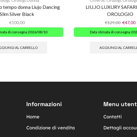
ologi
,
Orologi Donna
Offerte
,
Orologi
,
Orolog
lo tempo donna Liujo Dancing
LIU.JO LUXURY SAFARI
Slim Silver Black
OROLOGIO
€
100,00
€
129,00
€
47,00
imata di consegna 2026/08/10
Data stimata di consegna 20
GGIUNGI AL CARRELLO
AGGIUNGI AL CARREL
Informazioni
Menu utent
Home
Contatti
Condizione di vendita
Dettagli accou