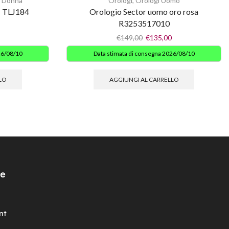
i Donna
Orologi
,
Orologi Uomo
 TLJ184
Orologio Sector uomo oro rosa
R3253517010
€
149,00
€
135,00
26/08/10
Data stimata di consegna 2026/08/10
LO
AGGIUNGI AL CARRELLO
e
nt