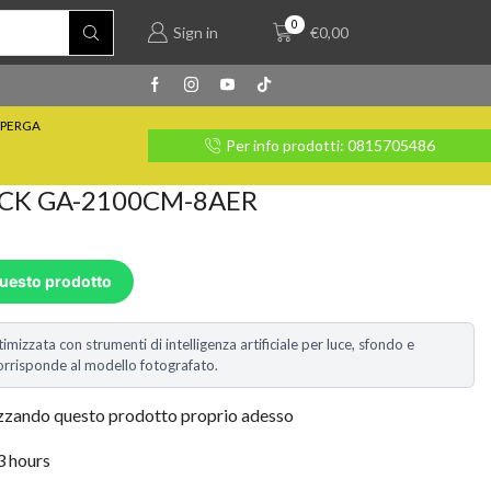
0
Sign in
€
0,00
PERGA
rate con Klarna
Per info prodotti: 0815705486
CK GA-2100CM-8AER
questo prodotto
timizzata con strumenti di intelligenza artificiale per luce, sfondo e
i corrisponde al modello fotografato.
izzando questo prodotto proprio adesso
 3 hours