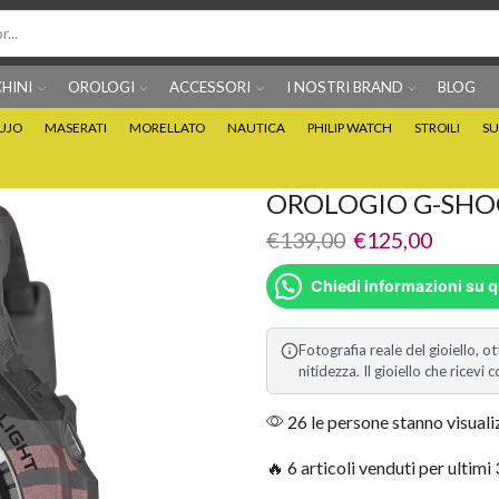
HINI
OROLOGI
ACCESSORI
I NOSTRI BRAND
BLOG
IUJO
MASERATI
MORELLATO
NAUTICA
PHILIP WATCH
STROILI
SU
Per info prodotti: 0815705486
Puoi Pagare anche 3 
OROLOGIO G-SHO
€
139,00
€
125,00
Chiedi informazioni su 
Fotografia reale del gioiello, ot
nitidezza. Il gioiello che ricev
26 le persone stanno visual
🔥 6 articoli venduti per ultimi