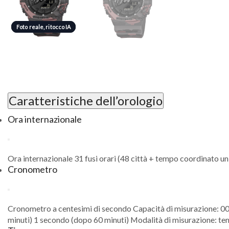
Foto reale, ritocco IA
Foto reale, ritocco IA
Caratteristiche dell’orologio
Ora internazionale
Ora internazionale 31 fusi orari (48 città + tempo coordinato uni
Cronometro
Cronometro a centesimi di secondo Capacità di misurazione: 00’
minuti) 1 secondo (dopo 60 minuti) Modalità di misurazione: tem