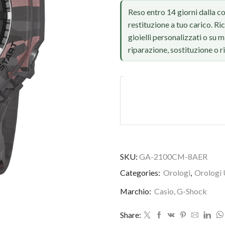
Reso entro 14 giorni dalla c
restituzione a tuo carico. Ri
gioielli personalizzati o su
riparazione, sostituzione o 
SKU:
GA-2100CM-8AER
Foto reale, ritocco IA
Categories:
Orologi
,
Orologi 
Marchio:
Casio
,
G-Shock
Share: