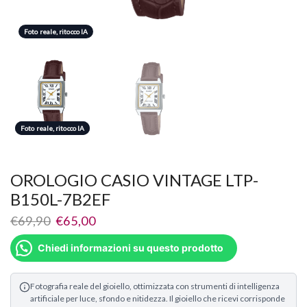
Foto reale, ritocco IA
Foto reale, ritocco IA
Foto reale, ritocco IA
OROLOGIO CASIO VINTAGE LTP-
B150L-7B2EF
€
69,90
€
65,00
Chiedi informazioni su questo prodotto
Fotografia reale del gioiello, ottimizzata con strumenti di intelligenza
artificiale per luce, sfondo e nitidezza. Il gioiello che ricevi corrisponde