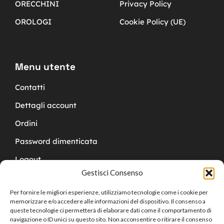
ORECCHINI
Privacy Policy
OROLOGI
Cookie Policy (UE)
Menu utente
Contatti
Dettagli account
Ordini
Password dimenticata
Logout
Gestisci Consenso
Per fornire le migliori esperienze, utilizziamo tecnologie come i cookie per
memorizzare e/o accedere alle informazioni del dispositivo. Il consenso a
queste tecnologie ci permetterà di elaborare dati come il comportamento di
navigazione o ID unici su questo sito. Non acconsentire o ritirare il consenso