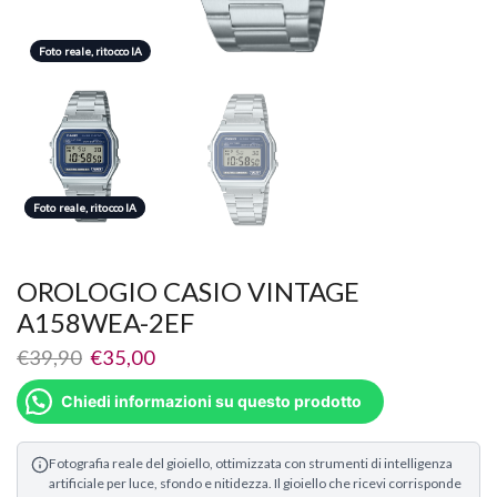
Foto reale, ritocco IA
Foto reale, ritocco IA
Foto reale, ritocco IA
OROLOGIO CASIO VINTAGE
A158WEA-2EF
€
39,90
€
35,00
Chiedi informazioni su questo prodotto
Fotografia reale del gioiello, ottimizzata con strumenti di intelligenza
artificiale per luce, sfondo e nitidezza. Il gioiello che ricevi corrisponde