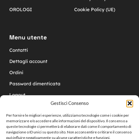
OROLOGI
Cookie Policy (UE)
Menu utente
Contatti
Dettagli account
Ordini
Password dimenticata
Logout
Gestisci Consenso
Per fornire le migliori esperienze, utilizziamo tecnologie come i cookie per
memorizzare e/o accedere alle informazioni del dispositivo. Il consenso a
queste tecnologie ci permetterà di elaborare dati come il comportamento di
navigazione o ID unici su questo sito. Non acconsentire o ritirare il consenso
Copyright © 2024 Cucchy Gioielleria
può influire negativamente su alcune caratteristiche e funzioni.