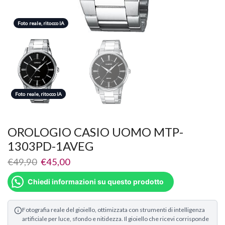
Foto reale, ritocco IA
Foto reale, ritocco IA
Foto reale, ritocco IA
OROLOGIO CASIO UOMO MTP-
1303PD-1AVEG
€
49,90
€
45,00
Chiedi informazioni su questo prodotto
Fotografia reale del gioiello, ottimizzata con strumenti di intelligenza
artificiale per luce, sfondo e nitidezza. Il gioiello che ricevi corrisponde