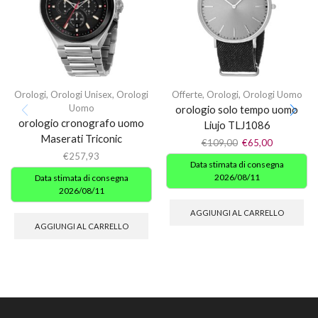
Orologi
,
Orologi Unisex
,
Orologi
Offerte
,
Orologi
,
Orologi Uomo
Uomo
orologio solo tempo uomo
orologio cronografo uomo
Liujo TLJ1086
Maserati Triconic
€
109,00
€
65,00
€
257,93
Data stimata di consegna
2026/08/11
Data stimata di consegna
2026/08/11
AGGIUNGI AL CARRELLO
AGGIUNGI AL CARRELLO