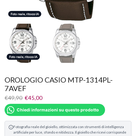
Foto reale, ritocco IA
Foto reale, ritocco IA
Foto reale, ritocco IA
OROLOGIO CASIO MTP-1314PL-
7AVEF
€
49,90
€
45,00
Chiedi informazioni su questo prodotto
Fotografia reale del gioiello, ottimizzata con strumenti di intelligenza
artificiale per luce, sfondo e nitidezza. Il gioiello che ricevi corrisponde