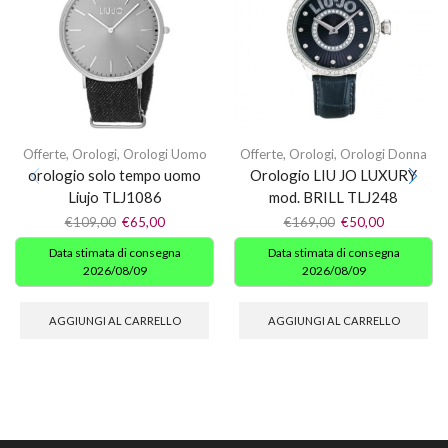
Offerte
,
Orologi
,
Orologi Uomo
Offerte
,
Orologi
,
Orologi Donna
orologio solo tempo uomo
Orologio LIU JO LUXURY
Liujo TLJ1086
mod. BRILL TLJ248
€
109,00
€
65,00
€
169,00
€
50,00
Data stimata di consegna
Data stimata di consegna
2026/08/09
2026/08/09
AGGIUNGI AL CARRELLO
AGGIUNGI AL CARRELLO