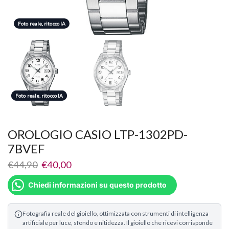
Foto reale, ritocco IA
Foto reale, ritocco IA
Foto reale, ritocco IA
OROLOGIO CASIO LTP-1302PD-
7BVEF
€
44,90
€
40,00
Chiedi informazioni su questo prodotto
Fotografia reale del gioiello, ottimizzata con strumenti di intelligenza
artificiale per luce, sfondo e nitidezza. Il gioiello che ricevi corrisponde