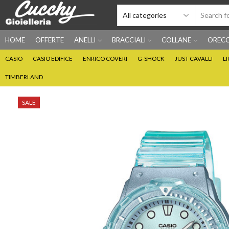
HOME
OFFERTE
ANELLI
BRACCIALI
COLLANE
ORECC
CASIO
CASIO EDIFICE
ENRICO COVERI
G-SHOCK
JUST CAVALLI
L
TIMBERLAND
SALE