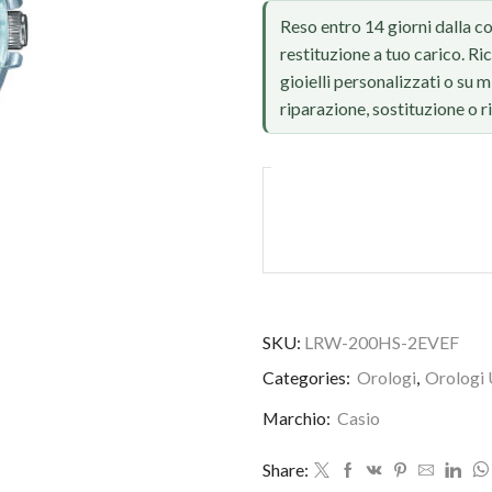
Reso entro 14 giorni dalla c
restituzione a tuo carico. Ri
gioielli personalizzati o su
riparazione, sostituzione o 
SKU:
LRW-200HS-2EVEF
Foto reale, ritocco IA
Categories:
Orologi
,
Orologi 
Marchio:
Casio
Share: