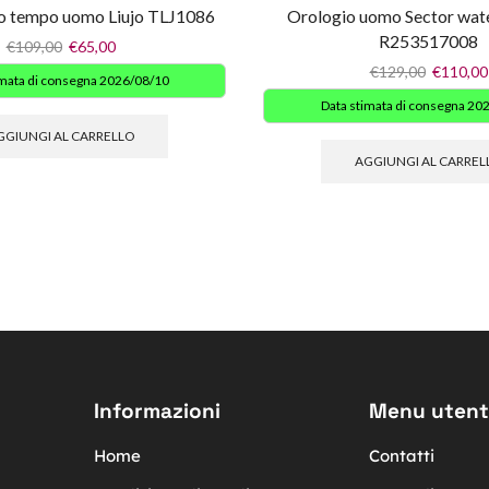
lo tempo uomo Liujo TLJ1086
Orologio uomo Sector wate
R253517008
€
109,00
€
65,00
€
129,00
€
110,00
imata di consegna 2026/08/10
Data stimata di consegna 20
GGIUNGI AL CARRELLO
AGGIUNGI AL CARREL
Informazioni
Menu utent
Home
Contatti