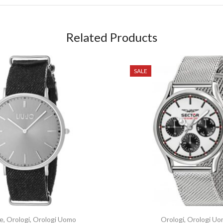
Related Products
SALE
e
,
Orologi
,
Orologi Uomo
Orologi
,
Orologi Uo