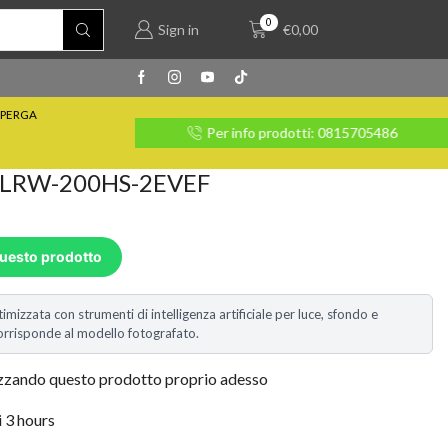
0
Sign in
€
0,00
PERGA
rate con Klarna
Per info prodotti: 0815705486
 LRW-200HS-2EVEF
questo prodotto
timizzata con strumenti di intelligenza artificiale per luce, sfondo e
i corrisponde al modello fotografato.
izzando questo prodotto proprio adesso
i 3 hours