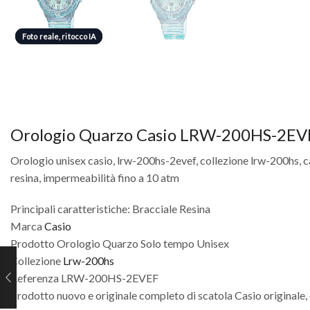
Foto reale, ritocco IA
Foto reale, ritocco IA
Orologio Quarzo Casio LRW-200HS-2EV
Orologio unisex casio, lrw-200hs-2evef, collezione lrw-200hs, ca
resina, impermeabilità fino a 10 atm
Principali caratteristiche: Bracciale Resina
Marca
Casio
Prodotto Orologio Quarzo Solo tempo Unisex
Collezione
Lrw-200hs
Referenza LRW-200HS-2EVEF
Prodotto nuovo e originale completo di scatola Casio originale, 