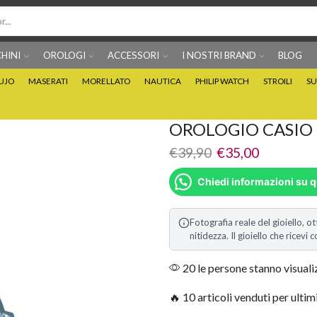
HINI
OROLOGI
ACCESSORI
I NOSTRI BRAND
BLOG
IUJO
MASERATI
MORELLATO
NAUTICA
PHILIP WATCH
STROILI
SU
Per info prodotti: 0815705486
Puoi Pagare anche 3 
OROLOGIO CASIO
€
39,90
€
35,00
Chiedi informazioni su 
Fotografia reale del gioiello, ot
nitidezza. Il gioiello che ricev
20 le persone stanno visual
🔥 10 articoli venduti per ultim